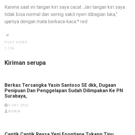
Karena saat ini tangan kiri saya cacat. Jari tangan kiri saya
tidak bisa normal dan sering sakit nyeri dibagian luka,”
ujarnya dengan mata berkaca-kaca.* red
POST VIEWS:
1,126
Kiriman serupa
Berkas Tersangka Yasin Santoso SE dkk, Dugaan
Penipuan Dan Penggelapan Sudah Dilimpakan Ke PN
Surabaya,
4 OKT 2022
ADMIN
Cantik Cantik Reysa Yeni Foontiana Tukang Tipu