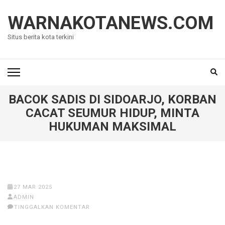
Lompat
ke
WARNAKOTANEWS.COM
konten
Situs berita kota terkini
(Tekan
Enter)
BACOK SADIS DI SIDOARJO, KORBAN
CACAT SEUMUR HIDUP, MINTA
HUKUMAN MAKSIMAL
27 MAR 2025
ADMIN
TINGGALKAN KOMENTAR