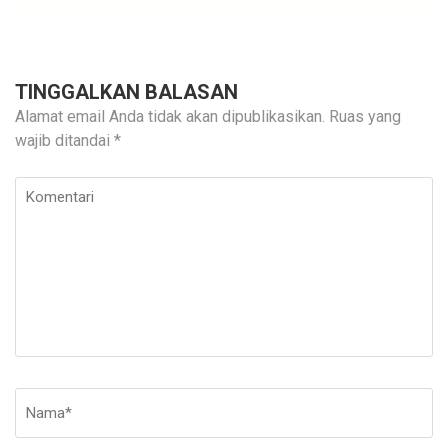
TINGGALKAN BALASAN
Alamat email Anda tidak akan dipublikasikan.
Ruas yang
wajib ditandai
*
Komentari
Nama
*
E-
Si
ma
W