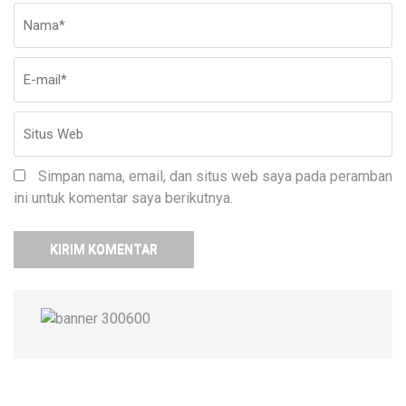
Nama
*
E-
Si
ma
W
Simpan nama, email, dan situs web saya pada peramban
ini untuk komentar saya berikutnya.