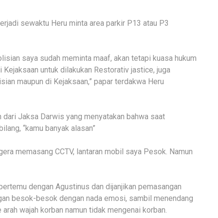
erjadi sewaktu Heru minta area parkir P13 atau P3
olisian saya sudah meminta maaf, akan tetapi kuasa hukum
 Kejaksaan untuk dilakukan Restorativ jastice, juga
sian maupun di Kejaksaan,” papar terdakwa Heru
an dari Jaksa Darwis yang menyatakan bahwa saat
bilang, “kamu banyak alasan”
segera memasang CCTV, lantaran mobil saya Pesok. Namun
 bertemu dengan Agustinus dan dijanjikan pemasangan
angan besok-besok dengan nada emosi, sambil menendang
e arah wajah korban namun tidak mengenai korban.