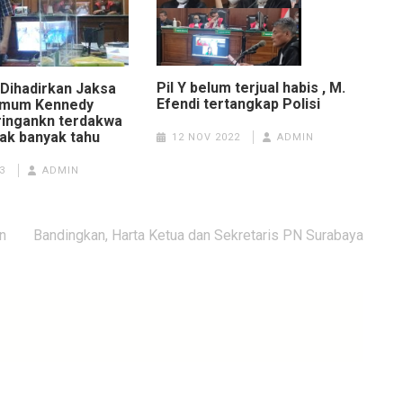
Pil Y belum terjual habis , M.
 Dihadirkan Jaksa
Efendi tertangkap Polisi
Umum Kennedy
ingankn terdakwa
Tak banyak tahu
12 NOV 2022
ADMIN
3
ADMIN
n
Bandingkan, Harta Ketua dan Sekretaris PN Surabaya