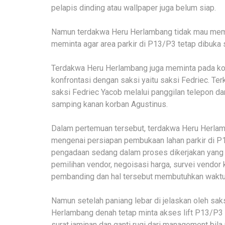
pelapis dinding atau wallpaper juga belum siap.
Namun terdakwa Heru Herlambang tidak mau mema
meminta agar area parkir di P13/P3 tetap dibuka s
Terdakwa Heru Herlambang juga meminta pada kor
konfrontasi dengan saksi yaitu saksi Fedriec. Te
saksi Fedriec Yacob melalui panggilan telepon da
samping kanan korban Agustinus.
Dalam pertemuan tersebut, terdakwa Heru Herlam
mengenai persiapan pembukaan lahan parkir di P1
pengadaan sedang dalam proses dikerjakan yang 
pemilihan vendor, negoisasi harga, survei vendo
pembanding dan hal tersebut membutuhkan waktu
Namun setelah paniang lebar di jelaskan oleh sak
Herlambang denah tetap minta akses lift P13/P3 
surat jaminan dan ganti rugi dari management bila 