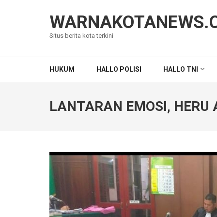
Lompat
ke
WARNAKOTANEWS.
konten
Situs berita kota terkini
(Tekan
Enter)
HUKUM
HALLO POLISI
HALLO TNI
LANTARAN EMOSI, HERU 