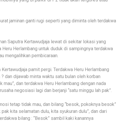
at jaminan ganti rugi seperti yang diminta oleh terdakwa
man Saputra Kertawudjaja lewat di sekitar lokasi yang
wa Heru Herlambang untuk duduk di sampingnya terdakwa
tau mengalihkan pembicaraan.
a Kertawudjaja pamit pergi. Terdakwa Heru Herlambang
? dan dijawab minta waktu satu bulan oleh korban
ak mau”, dan terdakwa Heru Herlambang dengan nada
saha negosiasi lagi dan berjanji “satu minggu lah pak”.
osi tetap tidak mau, dan bilang “besok, pokoknya besok”
ak kita selamatan dulu, kita syukuran dulu”, dan dari
terdakwa bilang : “Besok” sambil kaki kanannya