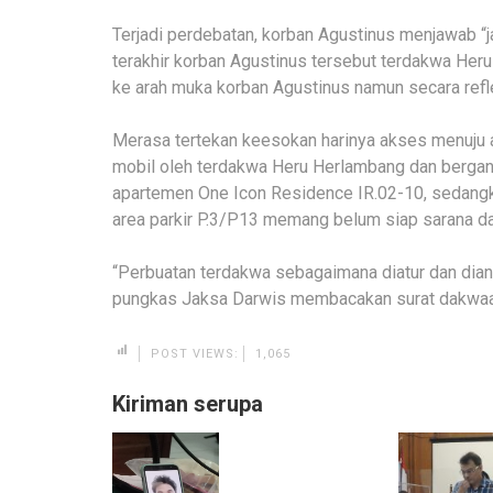
Terjadi perdebatan, korban Agustinus menjawab “
terakhir korban Agustinus tersebut terdakwa Her
ke arah muka korban Agustinus namun secara reflek
Merasa tertekan keesokan harinya akses menuju a
mobil oleh terdakwa Heru Herlambang dan bergant
apartemen One Icon Residence IR.02-10, sedangk
area parkir P.3/P13 memang belum siap sarana da
“Perbuatan terdakwa sebagaimana diatur dan dian
pungkas Jaksa Darwis membacakan surat dakwaan
POST VIEWS:
1,065
Kiriman serupa