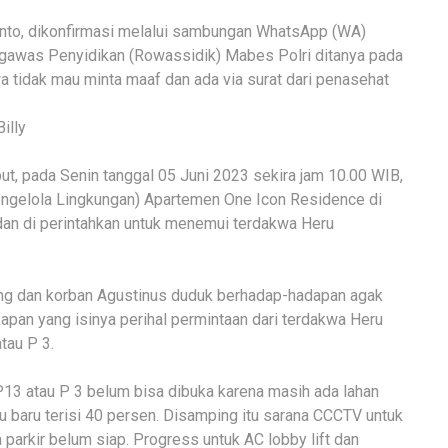
nto, dikonfirmasi melalui sambungan WhatsApp (WA)
ngawas Penyidikan (Rowassidik) Mabes Polri ditanya pada
 tidak mau minta maaf dan ada via surat dari penasehat
illy
, pada Senin tanggal 05 Juni 2023 sekira jam 10.00 WIB,
ngelola Lingkungan) Apartemen One Icon Residence di
dan di perintahkan untuk menemui terdakwa Heru
ng dan korban Agustinus duduk berhadap-hadapan agak
an yang isinya perihal permintaan dari terdakwa Heru
tau P 3.
.P13 atau P 3 belum bisa dibuka karena masih ada lahan
u baru terisi 40 persen. Disamping itu sarana CCCTV untuk
parkir belum siap. Progress untuk AC lobby lift dan