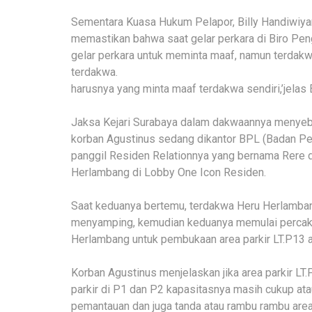
Sementara Kuasa Hukum Pelapor, Billy Handiwiya
memastikan bahwa saat gelar perkara di Biro Pe
gelar perkara untuk meminta maaf, namun terdakwa
terdakwa.
harusnya yang minta maaf terdakwa sendiri,’jelas B
Jaksa Kejari Surabaya dalam dakwaannya menyebut
korban Agustinus sedang dikantor BPL (Badan Pe
panggil Residen Relationnya yang bernama Rere 
Herlambang di Lobby One Icon Residen.
Saat keduanya bertemu, terdakwa Heru Herlamba
menyamping, kemudian keduanya memulai percakap
Herlambang untuk pembukaan area parkir LT.P13 a
Korban Agustinus menjelaskan jika area parkir LT
parkir di P1 dan P2 kapasitasnya masih cukup ata
pemantauan dan juga tanda atau rambu rambu area 