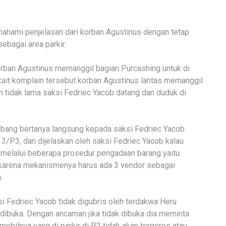
hami penjelasan dari korban Agustinus dengan tetap
ebagai area parkir.
ban Agustinus memanggil bagian Purcashing untuk di
rkait komplain tersebut korban Agustinus lantas memanggil
n tidak lama saksi Fedriec Yacob datang dan duduk di
bang bertanya langsung kepada saksi Fedriec Yacob
3/P3, dan dijelaskan oleh saksi Fedriec Yacob kalau
melalui beberapa prosedur pengadaan barang yaitu
r karena mekanismenya harus ada 3 vendor sebagai
.
si Fedriec Yacob tidak digubris oleh terdakwa Heru
dibuka. Dengan ancaman jika tidak dibuka dia meminta
mobilnya yang di parkir di P2 tidak akan tergores atau