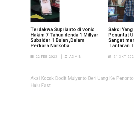
Terdakwa Suprianto di vonis
Saksi Yang
Hakim 7 Tahun denda 1 Millyar
Penuntut 
Subsider 1 Bulan ,Dalam
Sangat mer
Perkara Narkoba
.Lantaran 
22 FEB 2023
ADMIN
24 OKT 202
Navigasi
Aksi Kocak Dodit Mulyanto Beri Uang Ke Penonto
pos
Halu Fest