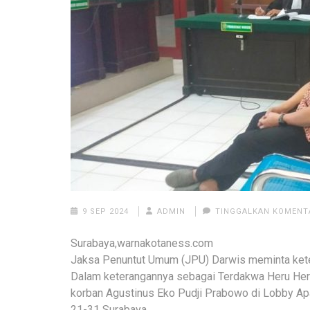
9 SEP 2024
ADMIN
TINGGALKAN KOMENT
Surabaya,warnakotaness.com
Jaksa Penuntut Umum (JPU) Darwis meminta kete
Dalam keterangannya sebagai Terdakwa Heru He
korban Agustinus Eko Pudji Prabowo di Lobby A
21-31 Surabaya.