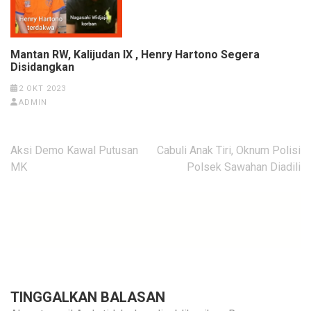
Mantan RW, Kalijudan IX , Henry Hartono Segera
Disidangkan
2 OKT 2023
ADMIN
Navigasi
Aksi Demo Kawal Putusan
Cabuli Anak Tiri, Oknum Polisi
pos
MK
Polsek Sawahan Diadili
TINGGALKAN BALASAN