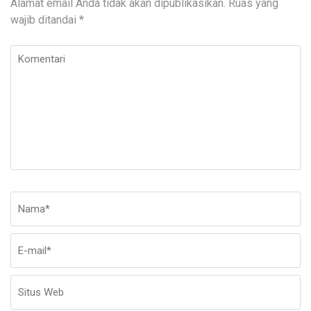
Alamat email Anda tidak akan dipublikasikan.
Ruas yang
wajib ditandai
*
Komentari
Nama
*
E-
Si
ma
W