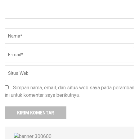
Nama
*
E-
Si
ma
W
Simpan nama, email, dan situs web saya pada peramban
ini untuk komentar saya berikutnya.