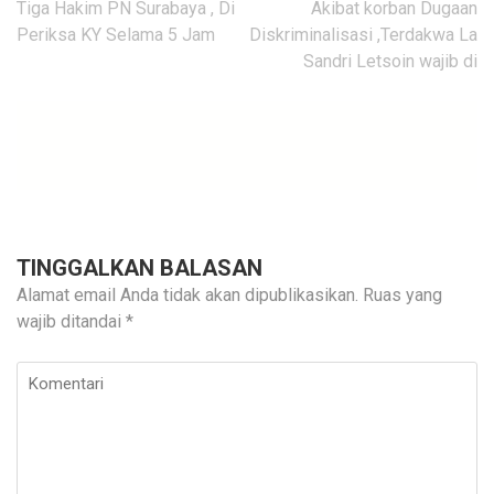
Navigasi
Tiga Hakim PN Surabaya , Di
Akibat korban Dugaan
pos
Periksa KY Selama 5 Jam
Diskriminalisasi ,Terdakwa La
Sandri Letsoin wajib di
TINGGALKAN BALASAN
Alamat email Anda tidak akan dipublikasikan.
Ruas yang
wajib ditandai
*
Komentari