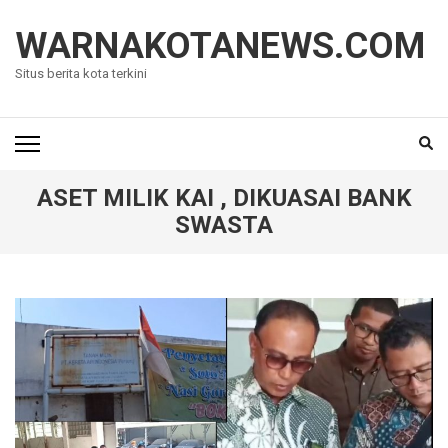
Lompat
ke
WARNAKOTANEWS.COM
konten
Situs berita kota terkini
(Tekan
Enter)
ASET MILIK KAI , DIKUASAI BANK
SWASTA