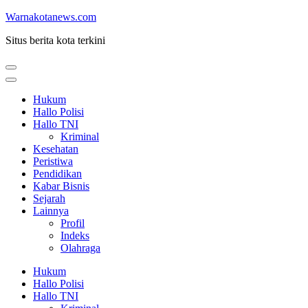
Lompat
Warnakotanews.com
ke
Situs berita kota terkini
konten
(Tekan
Enter)
Hukum
Hallo Polisi
Hallo TNI
Kriminal
Kesehatan
Peristiwa
Pendidikan
Kabar Bisnis
Sejarah
Lainnya
Profil
Indeks
Olahraga
Hukum
Hallo Polisi
Hallo TNI