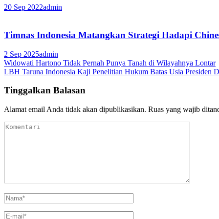
20 Sep 2022
admin
Timnas Indonesia Matangkan Strategi Hadapi Chine
2 Sep 2025
admin
Navigasi
Widowati Hartono Tidak Pernah Punya Tanah di Wilayahnya Lontar
LBH Taruna Indonesia Kaji Penelitian Hukum Batas Usia Presiden D
pos
Tinggalkan Balasan
Alamat email Anda tidak akan dipublikasikan.
Ruas yang wajib ditan
Komentari
Nama
*
E-