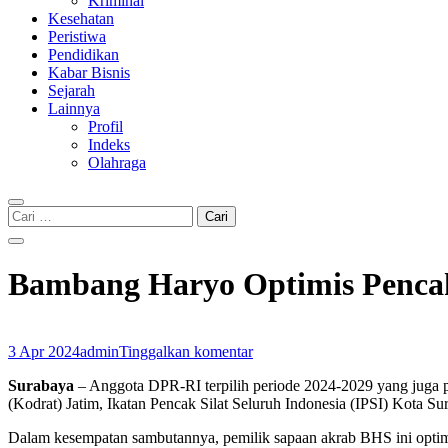
Kriminal
Kesehatan
Peristiwa
Pendidikan
Kabar Bisnis
Sejarah
Lainnya
Profil
Indeks
Olahraga
Cari
untuk:
Bambang Haryo Optimis Penca
3 Apr 2024
admin
Tinggalkan komentar
Surabaya
– Anggota DPR-RI terpilih periode 2024-2029 yang juga p
(Kodrat) Jatim, Ikatan Pencak Silat Seluruh Indonesia (IPSI) Kota Su
Dalam kesempatan sambutannya, pemilik sapaan akrab BHS ini optimi