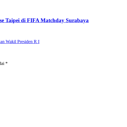
se Taipei di FIFA Matchday Surabaya
an Wakil Presiden R I
dai
*