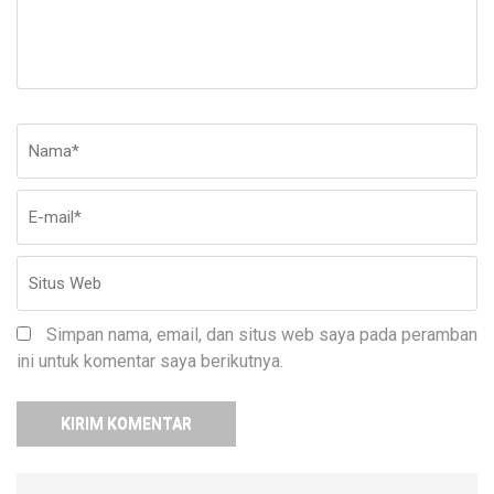
Nama
*
E-
Si
ma
W
Simpan nama, email, dan situs web saya pada peramban
ini untuk komentar saya berikutnya.