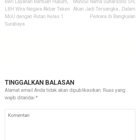
Navigasi
Beri Layanan Bantuan Hukum,
Muncul Nama Suharsono SH,
pos
LBH Wira Negara Akbar Teken
Akan Jadi Tersangka , Dalam
MoU dengan Rutan Kelas 1
Perkara di Bangkalan
Surabaya
TINGGALKAN BALASAN
Alamat email Anda tidak akan dipublikasikan.
Ruas yang
wajib ditandai
*
Komentari