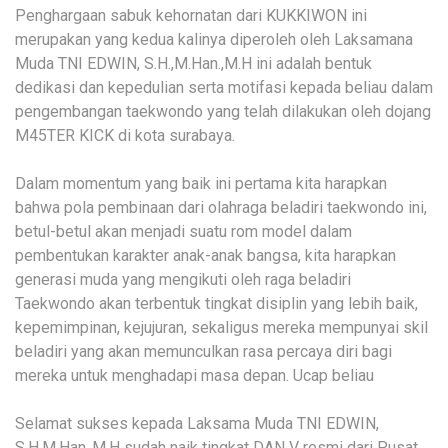
Penghargaan sabuk kehornatan dari KUKKIWON ini
merupakan yang kedua kalinya diperoleh oleh Laksamana
Muda TNI EDWIN, S.H.,M.Han.,M.H ini adalah bentuk
dedikasi dan kepedulian serta motifasi kepada beliau dalam
pengembangan taekwondo yang telah dilakukan oleh dojang
M45TER KICK di kota surabaya.
Dalam momentum yang baik ini pertama kita harapkan
bahwa pola pembinaan dari olahraga beladiri taekwondo ini,
betul-betul akan menjadi suatu rom model dalam
pembentukan karakter anak-anak bangsa, kita harapkan
generasi muda yang mengikuti oleh raga beladiri
Taekwondo akan terbentuk tingkat disiplin yang lebih baik,
kepemimpinan, kejujuran, sekaligus mereka mempunyai skil
beladiri yang akan memunculkan rasa percaya diri bagi
mereka untuk menghadapi masa depan. Ucap beliau
Selamat sukses kepada Laksama Muda TNI EDWIN,
S.H.M.Han.,M.H sudah naik tingkat DAN V resmi dari Pusat