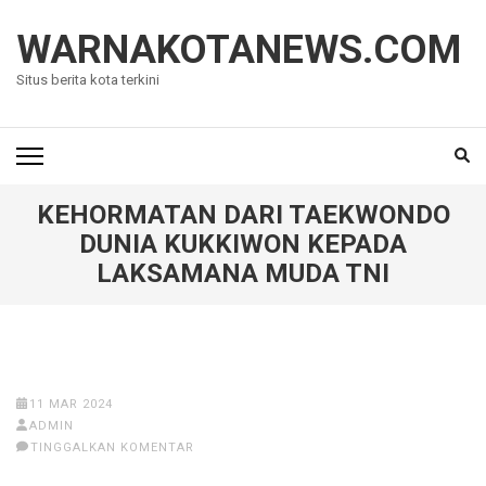
Lompat
ke
WARNAKOTANEWS.COM
konten
Situs berita kota terkini
(Tekan
Enter)
KEHORMATAN DARI TAEKWONDO
DUNIA KUKKIWON KEPADA
LAKSAMANA MUDA TNI
11 MAR 2024
ADMIN
TINGGALKAN KOMENTAR