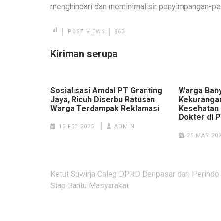
menghindari dan meminimalisir penyimpangan-pe
POST VIEWS:
863
Kiriman serupa
Sosialisasi Amdal PT Granting
Warga Ban
Jaya, Ricuh Diserbu Ratusan
Kekuranga
Warga Terdampak Reklamasi
Kesehatan 
Dokter di 
15 FEB 2025
ADMIN
25 MAR 20
Navigasi
Ketut Suwirja Caleg DPRD Denpasar dari Perindo
pos
Siap Bantu Masyarakat