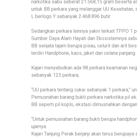
narkotika sabu seberat 21.568,15 gram beserta ala
untuk BB perkara yang melanggar UU Kesehatan, s
L berlogo Y sebanyak 2.468.896 butir.
Sedangkan perkara lainnya yakni terkait TPPO 1 p
Sumber Daya Alam Hayati dan Ekosistemnya seban
BB senjata tajam berupa pisau, celurit dan arit b
terdiri Handphone, kaos, jaket dan celana panjang.
Kajari menyebutkan ada 98 perkara keamanan neg
sebanyak 123 perkara,
“UU perkara tentang cukai sebanyak 1 perkara,” u
Pemusnahan barang bukti perkara narkotika pil ek
BB seperti pil koplo, ekstasi dimusnahkan dengan 
“Untuk pemusnahan barang bukti berupa handphone 
ujarnya.
Kajari Tanjung Perak berjanji akan terus berupay