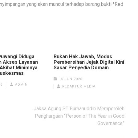
nyimpangan yang akan muncul terhadap barang bukti.*Red
yuwangi Diduga
Bukan Hak Jawab, Modus
n Akses Layanan
Pembersihan Jejak Digital Kini
Akibat Minimnya
Sasar Penyedia Domain
Puskesmas
15 JUN 2026
25
ADMIN
REDAKTUR MEDIA
Jaksa Agung ST Burhanuddin Memperoleh
Penghargaan “Person of The Year in Good
Governance”