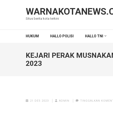
Lompat
ke
WARNAKOTANEWS.
konten
Situs berita kota terkini
(Tekan
Enter)
HUKUM
HALLO POLISI
HALLO TNI
KEJARI PERAK MUSNAKAN
2023
21 DES 2023
ADMIN
TINGGALKAN KOMEN