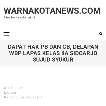
Lompat
ke
WARNAKOTANEWS.COM
konten
Situs berita kota terkini
(Tekan
Enter)
DAPAT HAK PB DAN CB, DELAPAN
WBP LAPAS KELAS IIA SIDOARJO
SUJUD SYUKUR
15 AGU 2023
ADMIN
TINGGALKAN KOMENTAR