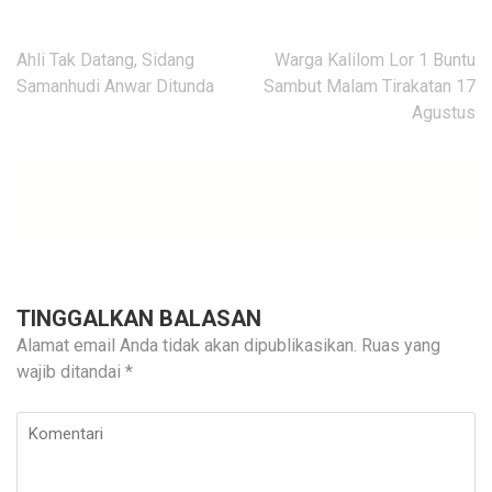
Navigasi
Ahli Tak Datang, Sidang
Warga Kalilom Lor 1 Buntu
pos
Samanhudi Anwar Ditunda
Sambut Malam Tirakatan 17
Agustus
TINGGALKAN BALASAN
Alamat email Anda tidak akan dipublikasikan.
Ruas yang
wajib ditandai
*
Komentari