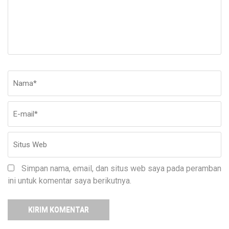
Nama
*
E-
Si
ma
W
Simpan nama, email, dan situs web saya pada peramban
ini untuk komentar saya berikutnya.