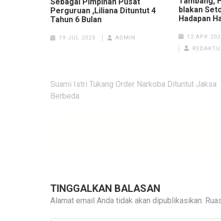
Tambang, H
Sebagai Pimpinan Pusat
blakan Seto
Perguruan ,Liliana Dituntut 4
Hadapan H
Tahun 6 Bulan
12 APR 202
19 JUL 2023
ADMIN
REDAKTU
Navigasi
Suami Istri Tukang Order Narkoba Dituntut Jaksa
pos
Berbeda
TINGGALKAN BALASAN
Alamat email Anda tidak akan dipublikasikan.
Ruas