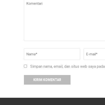
Komentari
Nama
*
E-
mail
*
Simpan nama, email, dan situs web saya pada 