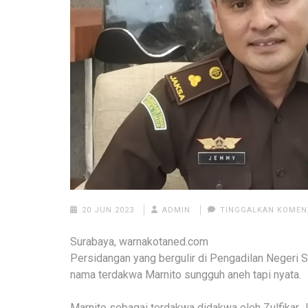
20 JUN 2023
ADMIN
TINGGALKAN KOMEN
Surabaya, warnakotaned.com
Persidangan yang bergulir di Pengadilan Negeri
nama terdakwa Marnito sungguh aneh tapi nyata.
Marnito sebagai terdakwa didakwa oleh Zulfika