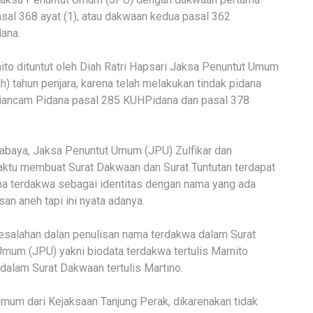
al 368 ayat (1), atau dakwaan kedua pasal 362
ana.
ito dituntut oleh Diah Ratri Hapsari Jaksa Penuntut Umum
 tahun penjara, karena telah melakukan tindak pidana
iancam Pidana pasal 285 KUHPidana dan pasal 378
rabaya, Jaksa Penuntut Umum (JPU) Zulfikar dan
waktu membuat Surat Dakwaan dan Surat Tuntutan terdapat
 terdakwa sebagai identitas dengan nama yang ada
an aneh tapi ini nyata adanya.
kesalahan dalan penulisan nama terdakwa dalam Surat
mum (JPU) yakni biodata terdakwa tertulis Marnito
dalam Surat Dakwaan tertulis Martino.
mum dari Kejaksaan Tanjung Perak, dikarenakan tidak