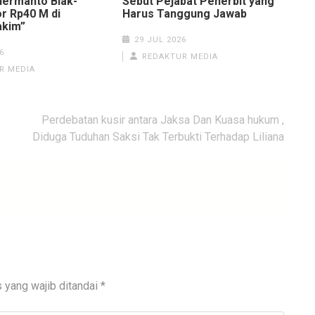
ermanto Blak-
Sebut Pejabat Penerbit yang
r Rp40 M di
Harus Tanggung Jawab
akim”
29 JUL 2026
6
REDAKTUR MEDIA
R MEDIA
Perdebatan kusir antara Jaksa Dan Kuasa hukum ,
Diduga Tuduhan Saksi Tak Terbukti Terhadap Liliana
 yang wajib ditandai
*