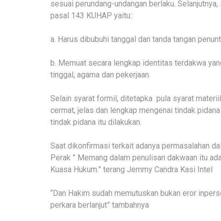
sesuai perundang-undangan berlaku. Selanjutnya,
pasal 143 KUHAP yaitu:
a. Harus dibubuhi tanggal dan tanda tangan penu
b. Memuat secara lengkap identitas terdakwa yang
tinggal, agama dan pekerjaan.
Selain syarat formil, ditetapka pula syarat mater
cermat, jelas dan lengkap mengenai tindak pida
tindak pidana itu dilakukan.
Saat dikonfirmasi terkait adanya permasalahan dal
Perak ” Memang dalam penulisan dakwaan itu ada
Kuasa Hukum.” terang Jemmy Candra Kasi Intel
“Dan Hakim sudah memutuskan bukan eror inperson
perkara berlanjut” tambahnya