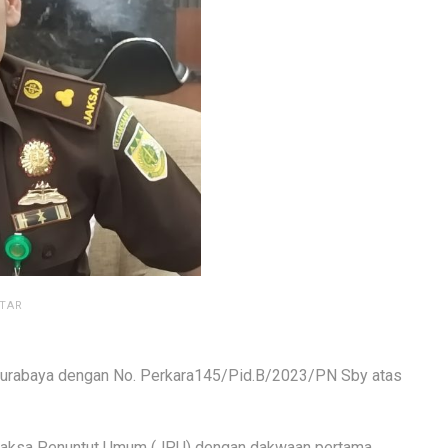
TAR
 Surabaya dengan No. Perkara145/Pid.B/2023/PN Sby atas
r Jaksa Penuntut Umum (JPU) dengan dakwaan pertama