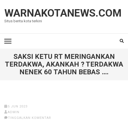
Lompat
ke
WARNAKOTANEWS.COM
konten
Situs berita kota terkini
(Tekan
Enter)
SAKSI KETU RT MERINGANKAN
TERDAKWA, AKANKAH ? TERDAKWA
NENEK 60 TAHUN BEBAS ….
5 JUN 2023
ADMIN
TINGGALKAN KOMENTAR