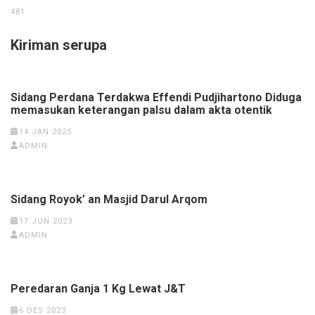
481
Kiriman serupa
Sidang Perdana Terdakwa Effendi Pudjihartono Diduga
memasukan keterangan palsu dalam akta otentik
14 JAN 2025
ADMIN
Sidang Royok’ an Masjid Darul Arqom
17 JUN 2023
ADMIN
Peredaran Ganja 1 Kg Lewat J&T
6 DES 2023