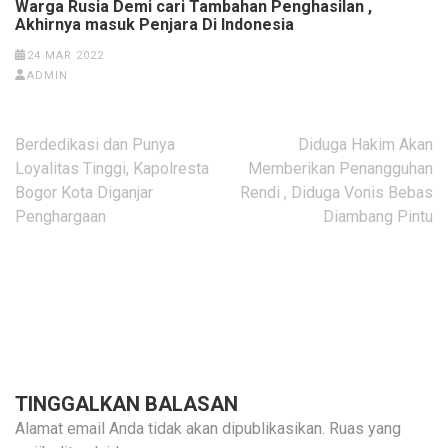
Warga Rusia Demi cari Tambahan Penghasilan ,
Akhirnya masuk Penjara Di Indonesia
24 MAR 2022
ADMIN
Navigasi
Berdedikasi dan Punya
Diduga Hakim Akan
pos
Loyalitas Tinggi, Kapolresta
Memberikan Penangguhan
Bogor Kota Diganjar
Rendi , Diduga Vonis Bebas
Penghargaan
Diambang Pintu
TINGGALKAN BALASAN
Alamat email Anda tidak akan dipublikasikan.
Ruas yang