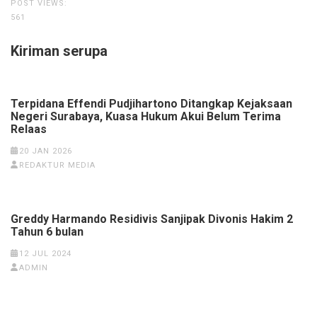
POST VIEWS:
561
Kiriman serupa
Terpidana Effendi Pudjihartono Ditangkap Kejaksaan
Negeri Surabaya, Kuasa Hukum Akui Belum Terima
Relaas
20 JAN 2026
REDAKTUR MEDIA
Greddy Harmando Residivis Sanjipak Divonis Hakim 2
Tahun 6 bulan
12 JUL 2024
ADMIN