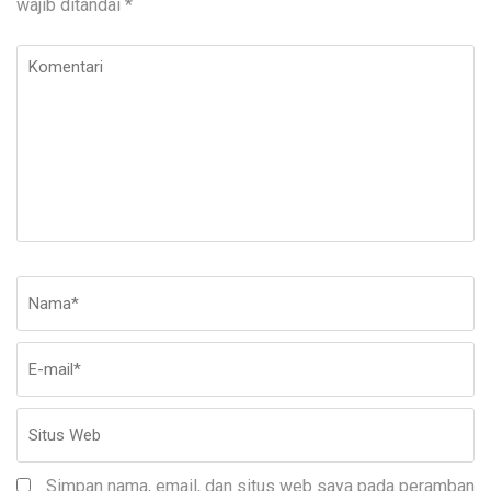
wajib ditandai
*
Komentari
Nama
*
E-
Si
ma
W
Simpan nama, email, dan situs web saya pada peramban