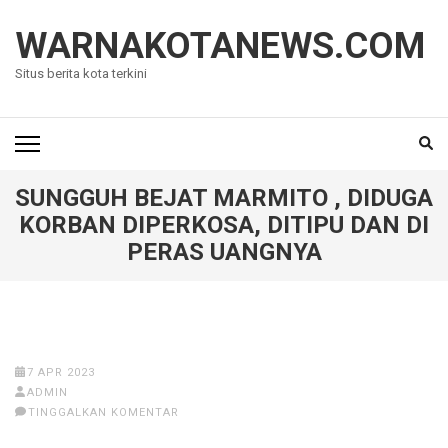
Lompat
ke
WARNAKOTANEWS.COM
konten
Situs berita kota terkini
(Tekan
Enter)
SUNGGUH BEJAT MARMITO , DIDUGA
KORBAN DIPERKOSA, DITIPU DAN DI
PERAS UANGNYA
7 APR 2023
ADMIN
TINGGALKAN KOMENTAR