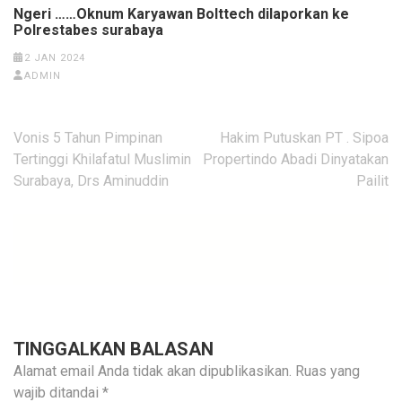
Ngeri ……Oknum Karyawan Bolttech dilaporkan ke
Polrestabes surabaya
2 JAN 2024
ADMIN
Navigasi
Vonis 5 Tahun Pimpinan
Hakim Putuskan PT . Sipoa
pos
Tertinggi Khilafatul Muslimin
Propertindo Abadi Dinyatakan
Surabaya, Drs Aminuddin
Pailit
TINGGALKAN BALASAN
Alamat email Anda tidak akan dipublikasikan.
Ruas yang
wajib ditandai
*