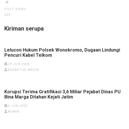
POST VIEWS:
629
Kiriman serupa
Lelucon Hukum Polsek Wonokromo, Dugaan Lindungi
Pencuri Kabel Telkom
29 JUN 2026
REDAKTUR MEDIA
Korupsi Terima Gratifikasi 3,6 Miliar Pejabat Dinas PU
Bina Marga Ditahan Kejati Jatim
4 JUN 2025
ADMIN