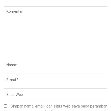
Komentari
Nama
*
E-
Si
ma
W
Simpan nama, email, dan situs web saya pada peramban