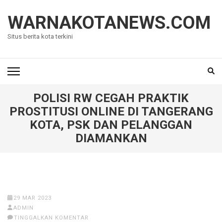
Lompat
ke
WARNAKOTANEWS.COM
konten
Situs berita kota terkini
(Tekan
Enter)
POLISI RW CEGAH PRAKTIK
PROSTITUSI ONLINE DI TANGERANG
KOTA, PSK DAN PELANGGAN
DIAMANKAN
29 MAR 2023
ADMIN
TINGGALKAN KOMENTAR