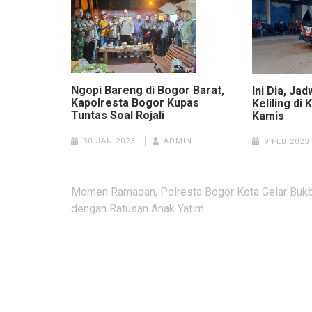
Ngopi Bareng di Bogor Barat,
Ini Dia, Ja
Kapolresta Bogor Kupas
Keliling di
Tuntas Soal Rojali
Kamis
30 JAN 2023
ADMIN
9 FEB 2023
Navigasi
Momen Ramadan, Polresta Bogor Kota Gelar Buk
pos
dengan Ratusan Anak Yatim