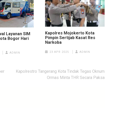
Kapolres Mojokerto Kota
dwal Layanan SIM
Pimpin Sertijab Kasat Res
 Kota Bogor Hari
Narkoba
23 APR 2025
ADMIN
ADMIN
ber
Kapolrestro Tangerang Kota Tindak Tegas Oknum
Ormas Minta THR Secara Paksa