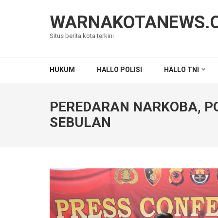
Lompat
ke
WARNAKOTANEWS.
konten
Situs berita kota terkini
(Tekan
Enter)
HUKUM
HALLO POLISI
HALLO TNI
PEREDARAN NARKOBA, P
SEBULAN