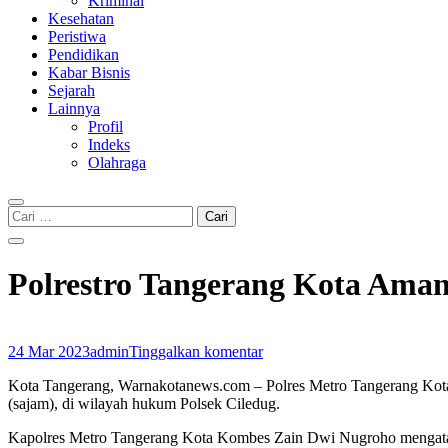
Kriminal
Kesehatan
Peristiwa
Pendidikan
Kabar Bisnis
Sejarah
Lainnya
Profil
Indeks
Olahraga
Cari
untuk:
Polrestro Tangerang Kota Am
24 Mar 2023
admin
Tinggalkan komentar
Kota Tangerang, Warnakotanews.com – Polres Metro Tangerang Kota
(sajam), di wilayah hukum Polsek Ciledug.
Kapolres Metro Tangerang Kota Kombes Zain Dwi Nugroho mengataka