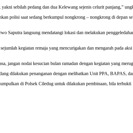
am, yakni sebilah pedang dan dua Kelewang sejenis celurit panjang,” u
ankan polisi saat sedang berkumpul nongkrong – nongkrong di depan s
 Saputra langsung mendatangi lokasi dan melakukan penggeledahan da
ejumlah kegiatan remaja yang mencurigakan dan mengarah pada aksi k
asa, jangan nodai kesucian bulan ramadan dengan kegiatan yang merugik
 sedang dilakukan penanganan dengan melibatkan Unit PPA, BAPAS, 
kumpulkan di Polsek Ciledug untuk dilakukan pembinaan, bila terbukt