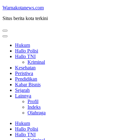
Lompat
Warnakotanews.com
ke
Situs berita kota terkini
konten
(Tekan
Enter)
Hukum
Hallo Polisi
Hallo TNI
Kriminal
Kesehatan
Peristiwa
Pendidikan
Kabar Bisnis
Sejarah
Lainnya
Profil
Indeks
Olahraga
Hukum
Hallo Polisi
Hallo TNI