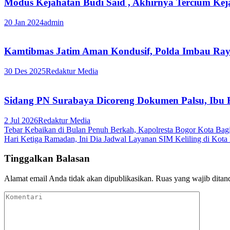
Modus Kejahatan Budi Said , Akhirnya Tercium Ke
20 Jan 2024
admin
Kamtibmas Jatim Aman Kondusif, Polda Imbau Ray
30 Des 2025
Redaktur Media
Sidang PN Surabaya Dicoreng Dokumen Palsu, Ib
2 Jul 2026
Redaktur Media
Navigasi
Tebar Kebaikan di Bulan Penuh Berkah, Kapolresta Bogor Kota Bagi
Hari Ketiga Ramadan, Ini Dia Jadwal Layanan SIM Keliling di Kota
pos
Tinggalkan Balasan
Alamat email Anda tidak akan dipublikasikan.
Ruas yang wajib ditan
Komentari