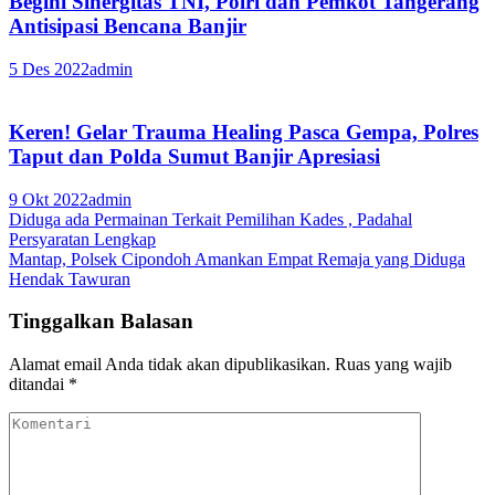
Begini Sinergitas TNI, Polri dan Pemkot Tangerang
Antisipasi Bencana Banjir
5 Des 2022
admin
Keren! Gelar Trauma Healing Pasca Gempa, Polres
Taput dan Polda Sumut Banjir Apresiasi
9 Okt 2022
admin
Navigasi
Diduga ada Permainan Terkait Pemilihan Kades , Padahal
Persyaratan Lengkap
pos
Mantap, Polsek Cipondoh Amankan Empat Remaja yang Diduga
Hendak Tawuran
Tinggalkan Balasan
Alamat email Anda tidak akan dipublikasikan.
Ruas yang wajib
ditandai
*
Komentari