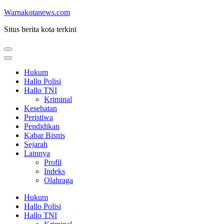
Lompat
Warnakotanews.com
ke
Situs berita kota terkini
konten
(Tekan
Enter)
Hukum
Hallo Polisi
Hallo TNI
Kriminal
Kesehatan
Peristiwa
Pendidikan
Kabar Bisnis
Sejarah
Lainnya
Profil
Indeks
Olahraga
Hukum
Hallo Polisi
Hallo TNI