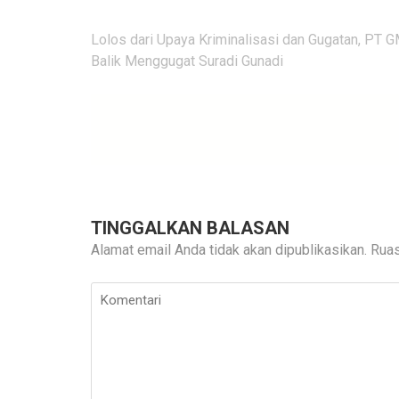
Navigasi
Lolos dari Upaya Kriminalisasi dan Gugatan, PT 
pos
Balik Menggugat Suradi Gunadi
TINGGALKAN BALASAN
Alamat email Anda tidak akan dipublikasikan.
Ruas
Komentari