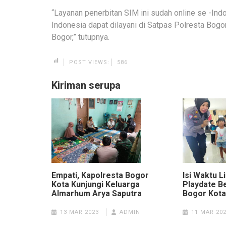
“Layanan penerbitan SIM ini sudah online se -In
Indonesia dapat dilayani di Satpas Polresta Bogor
Bogor,” tutupnya.
POST VIEWS:
586
Kiriman serupa
Isi Waktu L
Empati, Kapolresta Bogor
Playdate B
Kota Kunjungi Keluarga
Bogor Kota
Almarhum Arya Saputra
11 MAR 20
13 MAR 2023
ADMIN