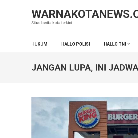
Lompat
ke
WARNAKOTANEWS.
konten
Situs berita kota terkini
(Tekan
Enter)
HUKUM
HALLO POLISI
HALLO TNI
JANGAN LUPA, INI JADWA