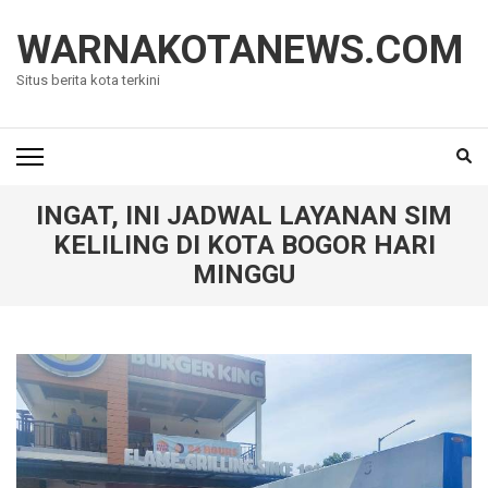
Lompat
ke
WARNAKOTANEWS.COM
konten
Situs berita kota terkini
(Tekan
Enter)
INGAT, INI JADWAL LAYANAN SIM
KELILING DI KOTA BOGOR HARI
MINGGU