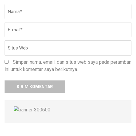
Nama
*
E-
Si
ma
W
Simpan nama, email, dan situs web saya pada peramban
ini untuk komentar saya berikutnya.