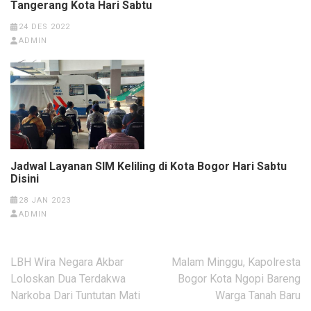
Tangerang Kota Hari Sabtu
24 DES 2022
ADMIN
Jadwal Layanan SIM Keliling di Kota Bogor Hari Sabtu
Disini
28 JAN 2023
ADMIN
Navigasi
LBH Wira Negara Akbar
Malam Minggu, Kapolresta
pos
Loloskan Dua Terdakwa
Bogor Kota Ngopi Bareng
Narkoba Dari Tuntutan Mati
Warga Tanah Baru