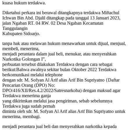
kuasa hukum terdakwa.
Diketahui perkara ini berawal ditangkapnya terdakwa Miftachul
Ichwan Bin Abd. Djalil ditangkap pada tanggal 13 Januari 2023,
jalan Ngaban RT. 04 RW. 02 Desa Ngaban Kecamatan
Tanggulangin
Kabupaten Sidoarjo.
tanpa hak atau melawan hukum menawarkan untuk dijual, menjual,
membeli, menerima,
menjadi perantara dalam jual beli, menukar, atau menyerahkan
Narkotika Golongan I”,
perbuatan tersebut dilakukan Terdakwa dengan cara sebagai
berikut:Bahwa awalnya sekitar bulan Oktober 2022 Terdakwa
berkomunikasi melalui telephone
dengan sdr. M. Sofyan Al Arif alias Arif Bin Supriyatno {Daftar
Pencarian Orang (DPO) No:
DPO/416/XII/Res.4.2/2022/Satresnarkoba) dengan maksud agar
Terdakwa menerima ganja
yang dikirimkan melalui jasa pengiriman, sebab sebelumnya
Terdakwa juga sudah pernah
diminta oleh sdr. M. Sofyan Al Arif alias Arif Bin Supriyatno untuk
menerima, membagi.
menjadi perantara jual beli dan menyerahkan narkotika kepada