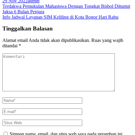
29 Nov 2022
admin
Navigasi
Terdakwa Pemukulan Mahasiswa Dengan Tongkat Bisbol Dituntut
Jaksa 6 Bulan Penjara
pos
Info Jadwal Layanan SIM Keliling di Kota Bogor Hari Rabu
Tinggalkan Balasan
Alamat email Anda tidak akan dipublikasikan.
Ruas yang wajib
ditandai
*
Komentari
Nama
*
E-
mail
*
Situs
Web
Simpan nama, email, dan situs web saya pada peramban ini