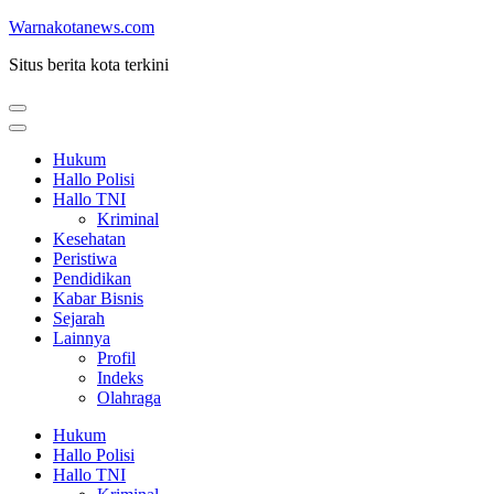
Lompat
Warnakotanews.com
ke
Situs berita kota terkini
konten
(Tekan
Enter)
Hukum
Hallo Polisi
Hallo TNI
Kriminal
Kesehatan
Peristiwa
Pendidikan
Kabar Bisnis
Sejarah
Lainnya
Profil
Indeks
Olahraga
Hukum
Hallo Polisi
Hallo TNI