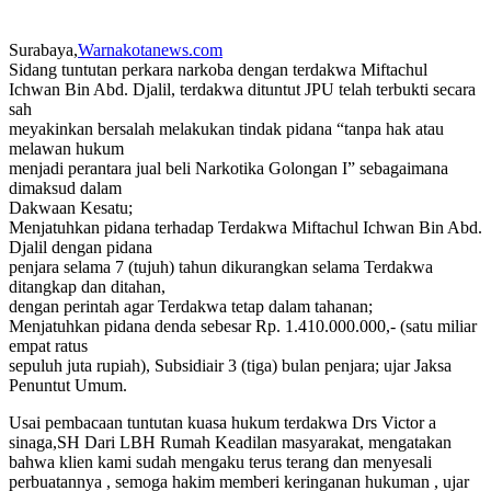
Surabaya,
Warnakotanews.com
Sidang tuntutan perkara narkoba dengan terdakwa Miftachul
Ichwan Bin Abd. Djalil, terdakwa dituntut JPU telah terbukti secara
sah
meyakinkan bersalah melakukan tindak pidana “tanpa hak atau
melawan hukum
menjadi perantara jual beli Narkotika Golongan I” sebagaimana
dimaksud dalam
Dakwaan Kesatu;
Menjatuhkan pidana terhadap Terdakwa Miftachul Ichwan Bin Abd.
Djalil dengan pidana
penjara selama 7 (tujuh) tahun dikurangkan selama Terdakwa
ditangkap dan ditahan,
dengan perintah agar Terdakwa tetap dalam tahanan;
Menjatuhkan pidana denda sebesar Rp. 1.410.000.000,- (satu miliar
empat ratus
sepuluh juta rupiah), Subsidiair 3 (tiga) bulan penjara; ujar Jaksa
Penuntut Umum.
Usai pembacaan tuntutan kuasa hukum terdakwa Drs Victor a
sinaga,SH Dari LBH Rumah Keadilan masyarakat, mengatakan
bahwa klien kami sudah mengaku terus terang dan menyesali
perbuatannya , semoga hakim memberi keringanan hukuman , ujar