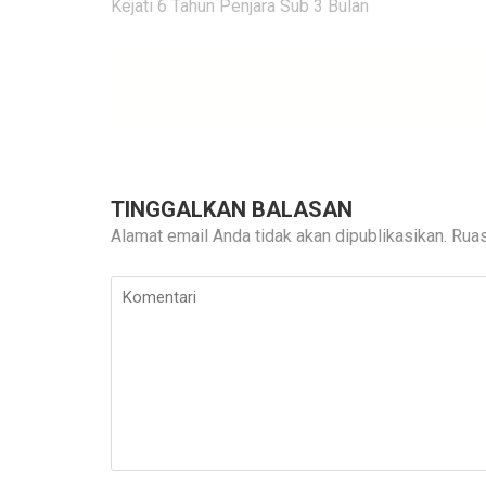
pos
Kejati 6 Tahun Penjara Sub 3 Bulan
TINGGALKAN BALASAN
Alamat email Anda tidak akan dipublikasikan.
Ruas
Komentari