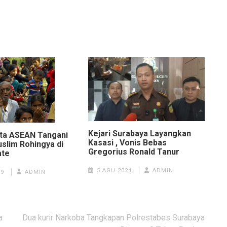
Kejari Surabaya Layangkan
ta ASEAN Tangani
Kasasi , Vonis Bebas
slim Rohingya di
Gregorius Ronald Tanur
ate
5 AGU 2024
ADMIN
19
ADMIN
a
Dua kurir Narkoba Tangkapan Polrestabes Surabaya