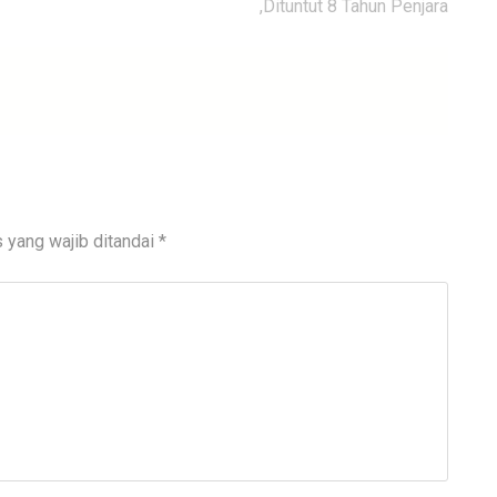
,Dituntut 8 Tahun Penjara
 yang wajib ditandai
*