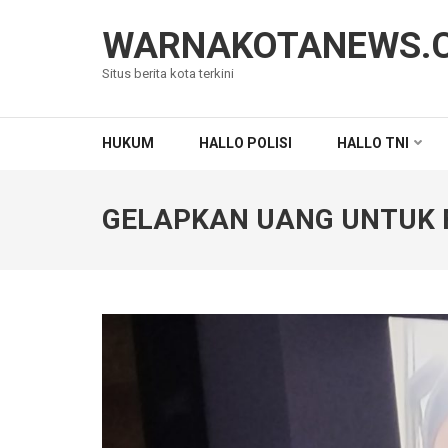
Lompat
ke
WARNAKOTANEWS.
konten
Situs berita kota terkini
(Tekan
Enter)
HUKUM
HALLO POLISI
HALLO TNI
GELAPKAN UANG UNTUK 