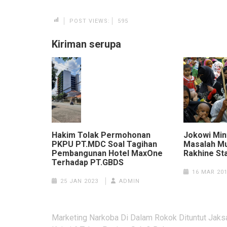
POST VIEWS:
595
Kiriman serupa
Hakim Tolak Permohonan
Jokowi Min
PKPU PT.MDC Soal Tagihan
Masalah Mu
Pembangunan Hotel MaxOne
Rakhine St
Terhadap PT.GBDS
16 MAR 20
25 JAN 2023
ADMIN
Navigasi
Marketing Narkoba Di Dalam Rokok Dituntut Jaks