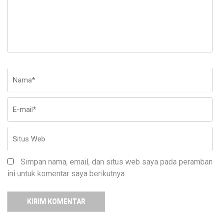
Nama
*
E-
Si
ma
W
Simpan nama, email, dan situs web saya pada peramban
ini untuk komentar saya berikutnya.