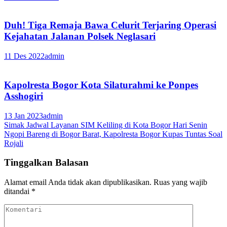
Duh! Tiga Remaja Bawa Celurit Terjaring Operasi
Kejahatan Jalanan Polsek Neglasari
11 Des 2022
admin
Kapolresta Bogor Kota Silaturahmi ke Ponpes
Asshogiri
13 Jan 2023
admin
Navigasi
Simak Jadwal Layanan SIM Keliling di Kota Bogor Hari Senin
Ngopi Bareng di Bogor Barat, Kapolresta Bogor Kupas Tuntas Soal
pos
Rojali
Tinggalkan Balasan
Alamat email Anda tidak akan dipublikasikan.
Ruas yang wajib
ditandai
*
Komentari