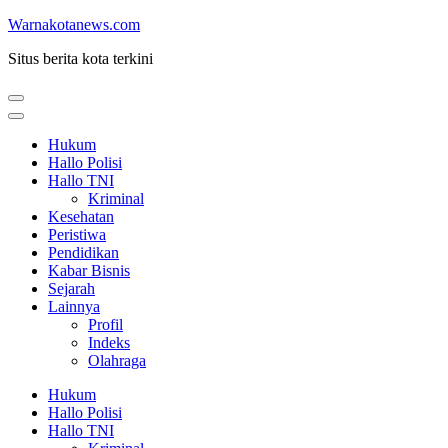
Lompat
Warnakotanews.com
ke
Situs berita kota terkini
konten
(Tekan
Enter)
Hukum
Hallo Polisi
Hallo TNI
Kriminal
Kesehatan
Peristiwa
Pendidikan
Kabar Bisnis
Sejarah
Lainnya
Profil
Indeks
Olahraga
Hukum
Hallo Polisi
Hallo TNI