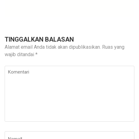
TINGGALKAN BALASAN
Alamat email Anda tidak akan dipublikasikan.
Ruas yang
wajib ditandai
*
Komentari
Nama
*
E-
Si