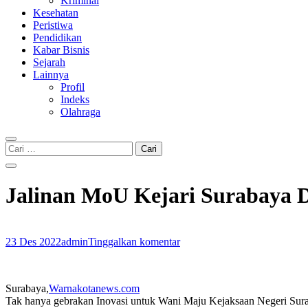
Kriminal
Kesehatan
Peristiwa
Pendidikan
Kabar Bisnis
Sejarah
Lainnya
Profil
Indeks
Olahraga
Cari
untuk:
Jalinan MoU Kejari Surabaya 
23 Des 2022
admin
Tinggalkan komentar
Surabaya,
Warnakotanews.com
Tak hanya gebrakan Inovasi untuk Wani Maju Kejaksaan Negeri Sura