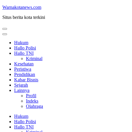
Lompat
Warnakotanews.com
ke
Situs berita kota terkini
konten
(Tekan
Enter)
Hukum
Hallo Polisi
Hallo TNI
Kriminal
Kesehatan
Peristiwa
Pendidikan
Kabar Bisnis
Sejarah
Lainnya
Profil
Indeks
Olahraga
Hukum
Hallo Polisi
Hallo TNI