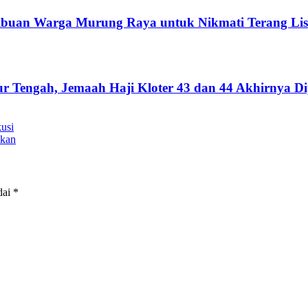
buan Warga Murung Raya untuk Nikmati Terang Lis
ur Tengah, Jemaah Haji Kloter 43 dan 44 Akhirnya D
usi
ukan
dai
*