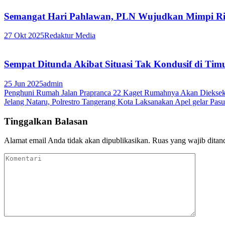
Semangat Hari Pahlawan, PLN Wujudkan Mimpi Ri
27 Okt 2025
Redaktur Media
Sempat Ditunda Akibat Situasi Tak Kondusif di Tim
25 Jun 2025
admin
Navigasi
Penghuni Rumah Jalan Prapranca 22 Kaget Rumahnya Akan Dieksek
Jelang Nataru, Polrestro Tangerang Kota Laksanakan Apel gelar Pas
pos
Tinggalkan Balasan
Alamat email Anda tidak akan dipublikasikan.
Ruas yang wajib ditan
Komentari