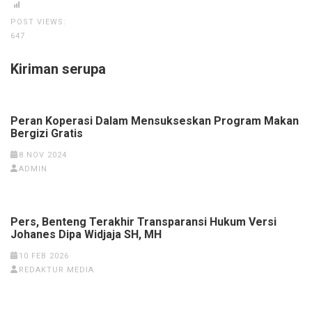
POST VIEWS:
647
Kiriman serupa
Peran Koperasi Dalam Mensukseskan Program Makan
Bergizi Gratis
8 NOV 2024
ADMIN
Pers, Benteng Terakhir Transparansi Hukum Versi
Johanes Dipa Widjaja SH, MH
10 FEB 2026
REDAKTUR MEDIA