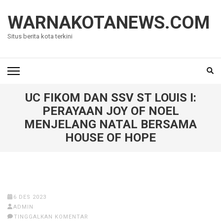
Lompat
ke
WARNAKOTANEWS.COM
konten
Situs berita kota terkini
(Tekan
Enter)
UC FIKOM DAN SSV ST LOUIS I:
PERAYAAN JOY OF NOEL
MENJELANG NATAL BERSAMA
HOUSE OF HOPE
6 DES 2023
ADMIN
TINGGALKAN KOMENTAR