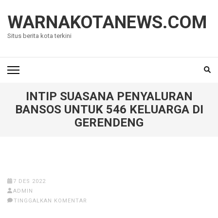
Lompat
ke
WARNAKOTANEWS.COM
konten
Situs berita kota terkini
(Tekan
Enter)
INTIP SUASANA PENYALURAN
BANSOS UNTUK 546 KELUARGA DI
GERENDENG
7 DES 2022
ADMIN
TINGGALKAN KOMENTAR