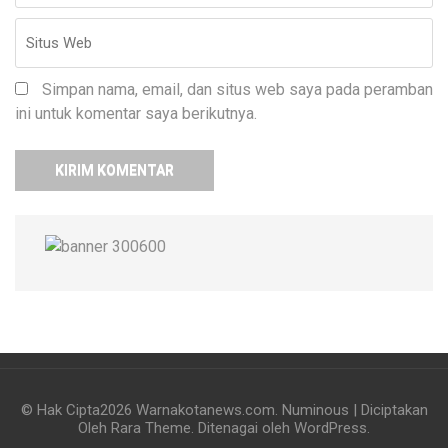
Simpan nama, email, dan situs web saya pada peramban
ini untuk komentar saya berikutnya.
© Hak Cipta2026
Warnakotanews.com
.
Numinous | Diciptakan
Oleh
Rara Theme
. Ditenagai oleh
WordPress
.