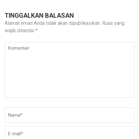
TINGGALKAN BALASAN
Alamat email Anda tidak akan dipublikasikan.
Ruas yang
wajib ditandai
*
Komentari
Nama
*
E-
Si
ma
W