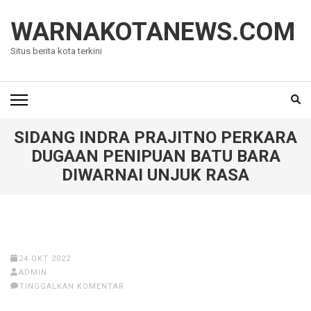
Lompat
ke
WARNAKOTANEWS.COM
konten
Situs berita kota terkini
(Tekan
Enter)
SIDANG INDRA PRAJITNO PERKARA
DUGAAN PENIPUAN BATU BARA
DIWARNAI UNJUK RASA
24 OKT 2022
ADMIN
TINGGALKAN KOMENTAR