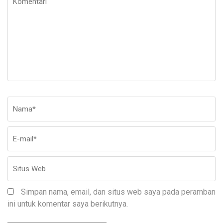
Nama
*
E-
Si
ma
W
Simpan nama, email, dan situs web saya pada peramban
ini untuk komentar saya berikutnya.