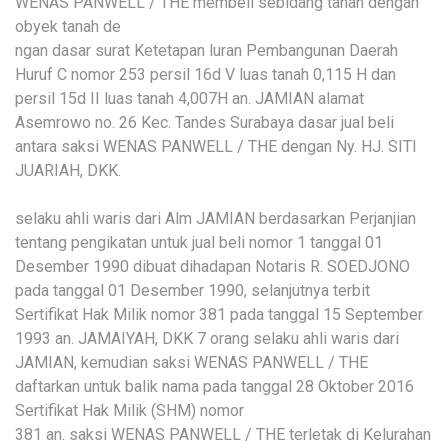
WENAS PANWELL / THE membeli sebidang tanah dengan
obyek tanah de
ngan dasar surat Ketetapan luran Pembangunan Daerah
Huruf C nomor 253 persil 16d V luas tanah 0,115 H dan
persil 15d II luas tanah 4,007H an. JAMIAN alamat
Asemrowo no. 26 Kec. Tandes Surabaya dasar jual beli
antara saksi WENAS PANWELL / THE dengan Ny. HJ. SITI
JUARIAH, DKK.
selaku ahli waris dari Alm JAMIAN berdasarkan Perjanjian
tentang pengikatan untuk jual beli nomor 1 tanggal 01
Desember 1990 dibuat dihadapan Notaris R. SOEDJONO
pada tanggal 01 Desember 1990, selanjutnya terbit
Sertifikat Hak Milik nomor 381 pada tanggal 15 September
1993 an. JAMAIYAH, DKK 7 orang selaku ahli waris dari
JAMIAN, kemudian saksi WENAS PANWELL / THE
daftarkan untuk balik nama pada tanggal 28 Oktober 2016
Sertifikat Hak Milik (SHM) nomor
381 an. saksi WENAS PANWELL / THE terletak di Kelurahan