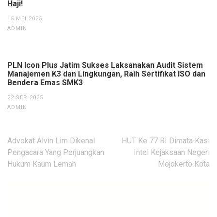
Haji!
15 MEI 2025
ADMIN
PLN Icon Plus Jatim Sukses Laksanakan Audit Sistem
Manajemen K3 dan Lingkungan, Raih Sertifikat ISO dan
Bendera Emas SMK3
22 SEP 2025
ADMIN
Navigasi
Advokat Alvin Lim Dikenal
HUT Ke 77 RI Dimata Kasi
pos
Pengacara Yang Perjuangkan
Intel Kejaksaan Negeri
Hukum Kaum Lemah
Mojokerto Kota