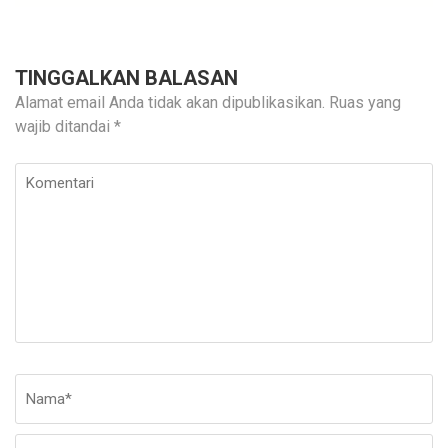
TINGGALKAN BALASAN
Alamat email Anda tidak akan dipublikasikan.
Ruas yang
wajib ditandai
*
Komentari
Nama
*
E-
Si
ma
W