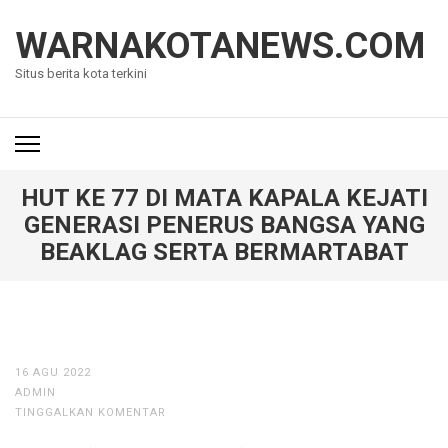
Lompat
ke
WARNAKOTANEWS.COM
konten
Situs berita kota terkini
(Tekan
Enter)
HUT KE 77 DI MATA KAPALA KEJATI
GENERASI PENERUS BANGSA YANG
BEAKLAG SERTA BERMARTABAT
16 AGU 2022
ADMIN
TINGGALKAN KOMENTAR