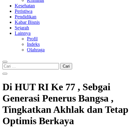
Kriminal
Kesehatan
Peristiwa
Pendidikan
Kabar Bisnis
Sejarah
Lainnya
Profil
Indeks
Olahraga
Cari
untuk:
Di HUT RI Ke 77 , Sebgai
Generasi Penerus Bangsa ,
Tingkatkan Akhlak dan Tetap
Optimis Berkaya