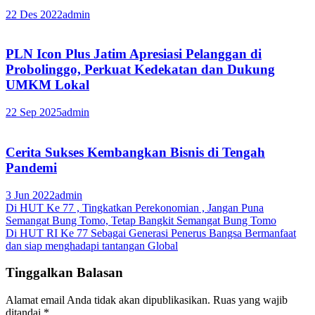
22 Des 2022
admin
PLN Icon Plus Jatim Apresiasi Pelanggan di
Probolinggo, Perkuat Kedekatan dan Dukung
UMKM Lokal
22 Sep 2025
admin
Cerita Sukses Kembangkan Bisnis di Tengah
Pandemi
3 Jun 2022
admin
Navigasi
Di HUT Ke 77 , Tingkatkan Perekonomian , Jangan Puna
Semangat Bung Tomo, Tetap Bangkit Semangat Bung Tomo
pos
Di HUT RI Ke 77 Sebagai Generasi Penerus Bangsa Bermanfaat
dan siap menghadapi tantangan Global
Tinggalkan Balasan
Alamat email Anda tidak akan dipublikasikan.
Ruas yang wajib
ditandai
*