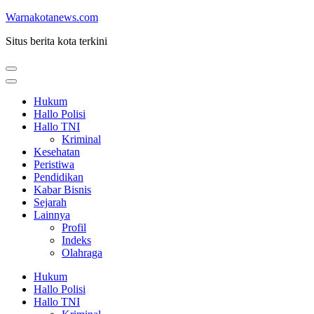
Lompat
Warnakotanews.com
ke
Situs berita kota terkini
konten
(Tekan
Enter)
Hukum
Hallo Polisi
Hallo TNI
Kriminal
Kesehatan
Peristiwa
Pendidikan
Kabar Bisnis
Sejarah
Lainnya
Profil
Indeks
Olahraga
Hukum
Hallo Polisi
Hallo TNI