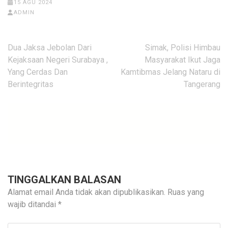
15 AGU 2024
ADMIN
Navigasi
Dua Jaksa Jebolan Dari
Simak, Polisi Himbau
pos
Kejaksaan Negeri Surabaya ,
Masyarakat Ikut Jaga
Yang Cerdas Dan
Kamtibmas Jelang Nataru di
Berintegritas
Tangerang
TINGGALKAN BALASAN
Alamat email Anda tidak akan dipublikasikan.
Ruas yang
wajib ditandai
*