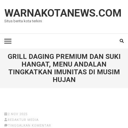
Lompat
ke
WARNAKOTANEWS.COM
konten
Situs berita kota terkini
(Tekan
Enter)
GRILL DAGING PREMIUM DAN SUKI
HANGAT, MENU ANDALAN
TINGKATKAN IMUNITAS DI MUSIM
HUJAN
2 NOV 2025
REDAKTUR MEDIA
TINGGALKAN KOMENTAR