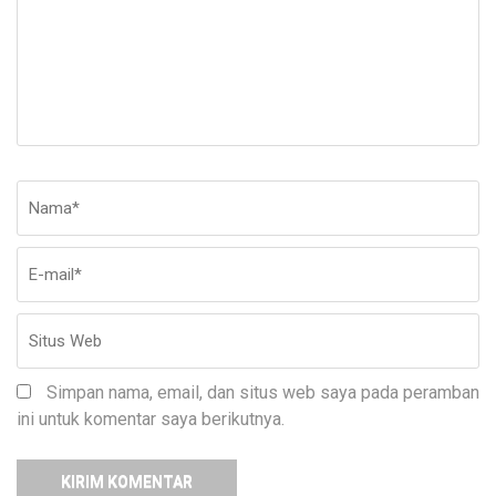
Nama
*
E-
Si
ma
W
Simpan nama, email, dan situs web saya pada peramban
ini untuk komentar saya berikutnya.