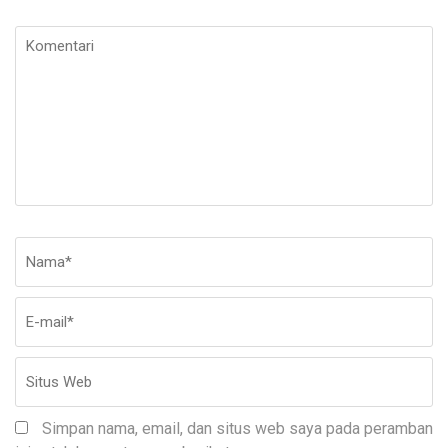
Komentari
Nama
*
E-
Si
ma
W
Simpan nama, email, dan situs web saya pada peramban