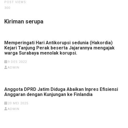
POST VIEWS:
300
Kiriman serupa
Memperingati Hari Antikorupsi sedunia (Hakordia)
Kejari Tanjung Perak beserta Jajarannya mengajak
warga Surabaya menolak korupsi.
9 DES 2022
ADMIN
Anggota DPRD Jatim Diduga Abaikan Inpres Efisiensi
Anggaran dengan Kunjungan ke Finlandia
20 MEI 2025
ADMIN