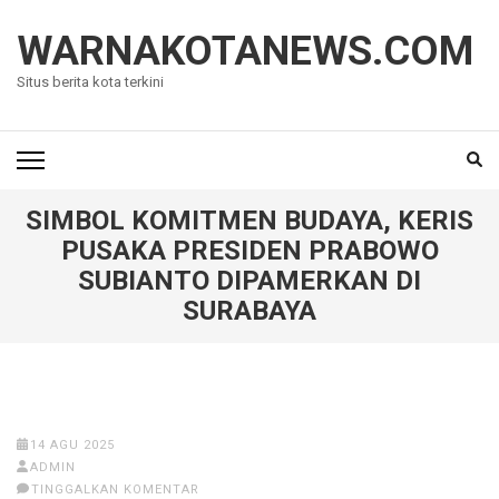
Lompat
ke
WARNAKOTANEWS.COM
konten
Situs berita kota terkini
(Tekan
Enter)
SIMBOL KOMITMEN BUDAYA, KERIS
PUSAKA PRESIDEN PRABOWO
SUBIANTO DIPAMERKAN DI
SURABAYA
14 AGU 2025
ADMIN
TINGGALKAN KOMENTAR