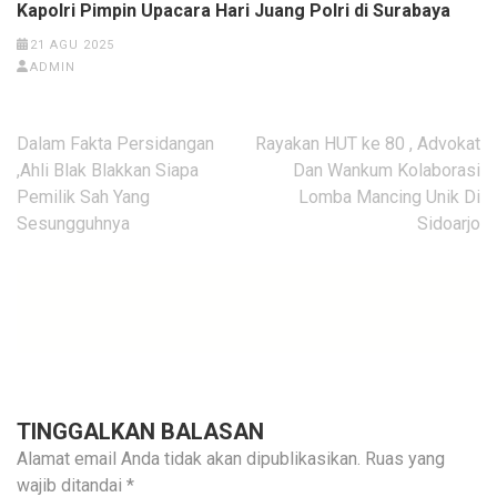
Kapolri Pimpin Upacara Hari Juang Polri di Surabaya
21 AGU 2025
ADMIN
Navigasi
Dalam Fakta Persidangan
Rayakan HUT ke 80 , Advokat
pos
,Ahli Blak Blakkan Siapa
Dan Wankum Kolaborasi
Pemilik Sah Yang
Lomba Mancing Unik Di
Sesungguhnya
Sidoarjo
TINGGALKAN BALASAN
Alamat email Anda tidak akan dipublikasikan.
Ruas yang
wajib ditandai
*