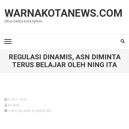
Lompat
ke
WARNAKOTANEWS.COM
konten
Situs berita kota terkini
(Tekan
Enter)
REGULASI DINAMIS, ASN DIMINTA
TERUS BELAJAR OLEH NING ITA
9 OKT 2025
ADMIN
TINGGALKAN KOMENTAR