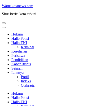
Lompat
Warnakotanews.com
ke
Situs berita kota terkini
konten
(Tekan
Enter)
Hukum
Hallo Polisi
Hallo TNI
Kriminal
Kesehatan
Peristiwa
Pendidikan
Kabar Bisnis
Sejarah
Lainnya
Profil
Indeks
Olahraga
Hukum
Hallo Polisi
Hallo TNI