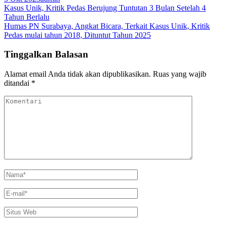
Navigasi
Kasus Unik, Kritik Pedas Berujung Tuntutan 3 Bulan Setelah 4
Tahun Berlalu
pos
Humas PN Surabaya, Angkat Bicara, Terkait Kasus Unik, Kritik
Pedas mulai tahun 2018, Dituntut Tahun 2025
Tinggalkan Balasan
Alamat email Anda tidak akan dipublikasikan.
Ruas yang wajib
ditandai
*
Komentari
Nama
*
E-
mail
*
Situs
Web