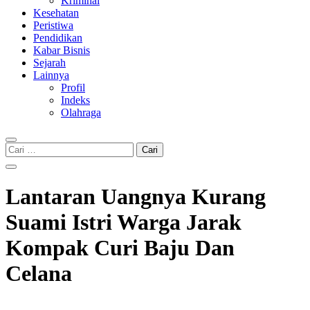
Kriminal
Kesehatan
Peristiwa
Pendidikan
Kabar Bisnis
Sejarah
Lainnya
Profil
Indeks
Olahraga
Cari
untuk:
Lantaran Uangnya Kurang
Suami Istri Warga Jarak
Kompak Curi Baju Dan
Celana