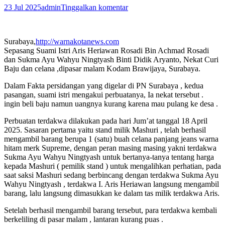
23 Jul 2025
admin
Tinggalkan komentar
Surabaya,
http://warnakotanews.com
Sepasang Suami Istri Aris Heriawan Rosadi Bin Achmad Rosadi
dan Sukma Ayu Wahyu Ningtyash Binti Didik Aryanto, Nekat Curi
Baju dan celana ,dipasar malam Kodam Brawijaya, Surabaya.
Dalam Fakta persidangan yang digelar di PN Surabaya , kedua
pasangan, suami istri mengakui perbuatanya, Ia nekat tersebut .
ingin beli baju namun uangnya kurang karena mau pulang ke desa .
Perbuatan terdakwa dilakukan pada hari Jum’at tanggal 18 April
2025. Sasaran pertama yaitu stand milik Mashuri , telah berhasil
mengambil barang berupa 1 (satu) buah celana panjang jeans warna
hitam merk Supreme, dengan peran masing masing yakni terdakwa
Sukma Ayu Wahyu Ningtyash untuk bertanya-tanya tentang harga
kepada Mashuri ( pemilik stand ) untuk mengalihkan perhatian, pada
saat saksi Mashuri sedang berbincang dengan terdakwa Sukma Ayu
Wahyu Ningtyash , terdakwa I. Aris Heriawan langsung mengambil
barang, lalu langsung dimasukkan ke dalam tas milik terdakwa Aris.
Setelah berhasil mengambil barang tersebut, para terdakwa kembali
berkeliling di pasar malam , lantaran kurang puas .