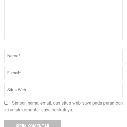
Nama
*
E-
Si
ma
W
Simpan nama, email, dan situs web saya pada peramban
ini untuk komentar saya berikutnya.