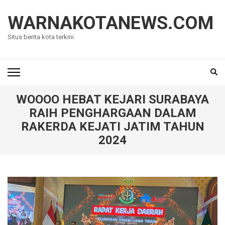
Lompat
ke
WARNAKOTANEWS.COM
konten
Situs berita kota terkini
(Tekan
Enter)
WOOOO HEBAT KEJARI SURABAYA
RAIH PENGHARGAAN DALAM
RAKERDA KEJATI JATIM TAHUN
2024