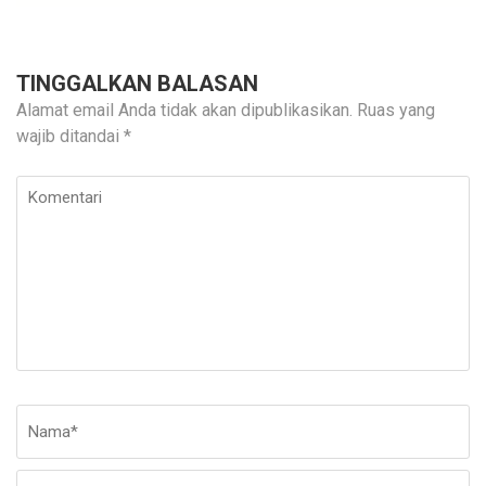
TINGGALKAN BALASAN
Alamat email Anda tidak akan dipublikasikan.
Ruas yang
wajib ditandai
*
Komentari
Nama
*
E-
Si
ma
W