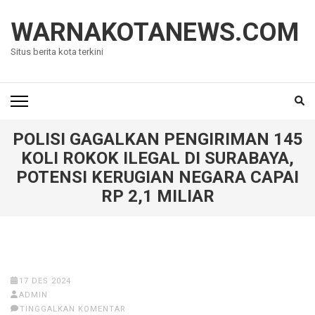
Lompat
ke
WARNAKOTANEWS.COM
konten
Situs berita kota terkini
(Tekan
Enter)
POLISI GAGALKAN PENGIRIMAN 145
KOLI ROKOK ILEGAL DI SURABAYA,
POTENSI KERUGIAN NEGARA CAPAI
RP 2,1 MILIAR
17 DES 2024
ADMIN
TINGGALKAN KOMENTAR