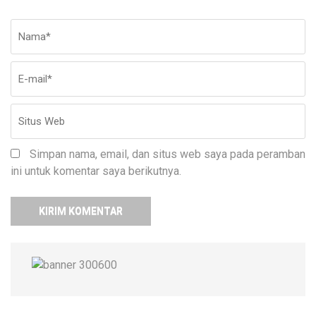
Nama
*
E-
Si
ma
W
Simpan nama, email, dan situs web saya pada peramban
ini untuk komentar saya berikutnya.