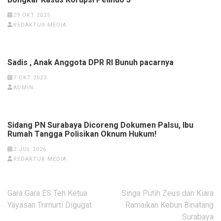
29 OKT 2025
REDAKTUR MEDIA
Sadis , Anak Anggota DPR RI Bunuh pacarnya
7 OKT 2023
ADMIN
Sidang PN Surabaya Dicoreng Dokumen Palsu, Ibu
Rumah Tangga Polisikan Oknum Hukum!
2 JUL 2026
REDAKTUR MEDIA
Navigasi
Gara Gara ES Teh Ketua
Singa Putih Zeus dan Kiara
pos
Yayasan Trimurti Digugat
Ramaikan Kebun Binatang
Surabaya