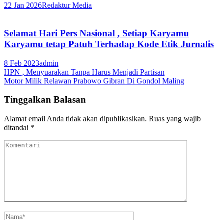
22 Jan 2026
Redaktur Media
Selamat Hari Pers Nasional , Setiap Karyamu
Karyamu tetap Patuh Terhadap Kode Etik Jurnalis
8 Feb 2023
admin
Navigasi
HPN , Menyuarakan Tanpa Harus Menjadi Partisan
Motor Milik Relawan Prabowo Gibran Di Gondol Maling
pos
Tinggalkan Balasan
Alamat email Anda tidak akan dipublikasikan.
Ruas yang wajib
ditandai
*
Komentari
Nama
*