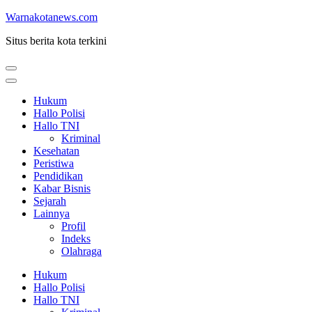
Lompat
Warnakotanews.com
ke
Situs berita kota terkini
konten
(Tekan
Enter)
Hukum
Hallo Polisi
Hallo TNI
Kriminal
Kesehatan
Peristiwa
Pendidikan
Kabar Bisnis
Sejarah
Lainnya
Profil
Indeks
Olahraga
Hukum
Hallo Polisi
Hallo TNI