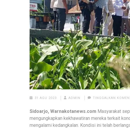
31 AGU 2023
ADMIN
TINGGALKAN KOMEN
Sidoarjo, Warnakotanews.com
Masyarakat sepa
mengungkapkan kekhawatiran mereka terkait kondi
mengalami kedangkalan. Kondisi ini telah berlan