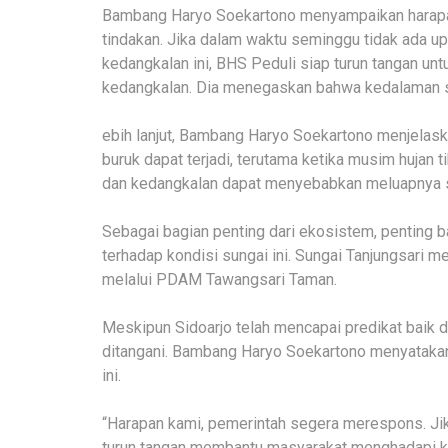
Bambang Haryo Soekartono menyampaikan harapa
tindakan. Jika dalam waktu seminggu tidak ada 
kedangkalan ini, BHS Peduli siap turun tangan 
kedangkalan. Dia menegaskan bahwa kedalaman s
ebih lanjut, Bambang Haryo Soekartono menjelaska
buruk dapat terjadi, terutama ketika musim hujan 
dan kedangkalan dapat menyebabkan meluapnya s
Sebagai bagian penting dari ekosistem, penting 
terhadap kondisi sungai ini. Sungai Tanjungsari m
melalui PDAM Tawangsari Taman.
Meskipun Sidoarjo telah mencapai predikat baik d
ditangani. Bambang Haryo Soekartono menyatak
ini.
“Harapan kami, pemerintah segera merespons. Jik
turun tangan membantu masyarakat menghadapi ke