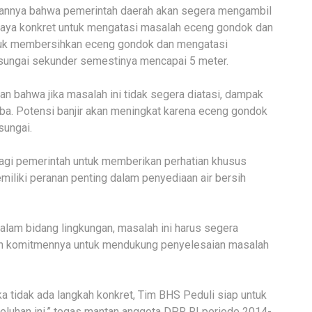
nnya bahwa pemerintah daerah akan segera mengambil
upaya konkret untuk mengatasi masalah eceng gondok dan
untuk membersihkan eceng gondok dan mengatasi
ungai sekunder semestinya mencapai 5 meter.
n bahwa jika masalah ini tidak segera diatasi, dampak
tiba. Potensi banjir akan meningkat karena eceng gondok
ungai.
bagi pemerintah untuk memberikan perhatian khusus
emiliki peranan penting dalam penyediaan air bersih
alam bidang lingkungan, masalah ini harus segera
an komitmennya untuk mendukung penyelesaian masalah
a tidak ada langkah konkret, Tim BHS Peduli siap untuk
luhan ini,” tegas mantan anggota DPR RI periode 2014-