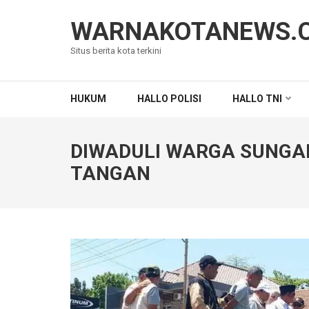
Lompat
ke
WARNAKOTANEWS.
konten
Situs berita kota terkini
(Tekan
Enter)
HUKUM
HALLO POLISI
HALLO TNI
DIWADULI WARGA SUNGAI
TANGAN