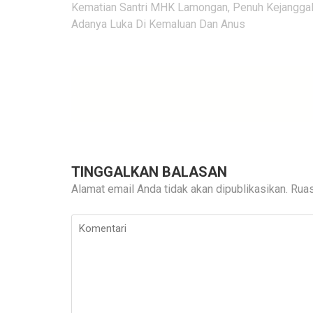
Navigasi
Kematian Santri MHK Lamongan, Penuh Kejangga
pos
Adanya Luka Di Kemaluan Dan Anus
TINGGALKAN BALASAN
Alamat email Anda tidak akan dipublikasikan.
Ruas
Komentari