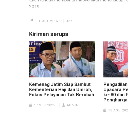
2019.
POST VIEWS:
487
Kiriman serupa
Kemenag Jatim Siap Sambut
Pengadilan
Kementerian Haji dan Umroh,
Upacara Pe
Fokus Pelayanan Tak Berubah
ke-80 dan 
Penghargaa
17 SEP 2025
ADMIN
18 AGU 202