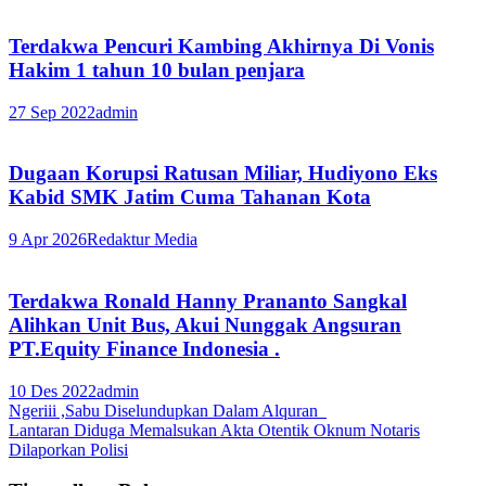
Terdakwa Pencuri Kambing Akhirnya Di Vonis
Hakim 1 tahun 10 bulan penjara
27 Sep 2022
admin
Dugaan Korupsi Ratusan Miliar, Hudiyono Eks
Kabid SMK Jatim Cuma Tahanan Kota
9 Apr 2026
Redaktur Media
Terdakwa Ronald Hanny Prananto Sangkal
Alihkan Unit Bus, Akui Nunggak Angsuran
PT.Equity Finance Indonesia .
10 Des 2022
admin
Navigasi
Ngeriii ,Sabu Diselundupkan Dalam Alquran
Lantaran Diduga Memalsukan Akta Otentik Oknum Notaris
pos
Dilaporkan Polisi