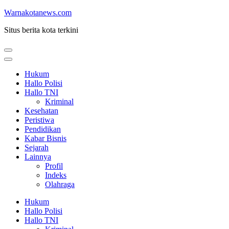
Lompat
Warnakotanews.com
ke
Situs berita kota terkini
konten
(Tekan
Enter)
Hukum
Hallo Polisi
Hallo TNI
Kriminal
Kesehatan
Peristiwa
Pendidikan
Kabar Bisnis
Sejarah
Lainnya
Profil
Indeks
Olahraga
Hukum
Hallo Polisi
Hallo TNI