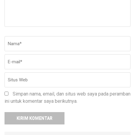
Nama
*
E-
Si
ma
W
Simpan nama, email, dan situs web saya pada peramban
ini untuk komentar saya berikutnya.