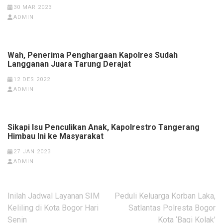
30 MAR 2023
ADMIN
Wah, Penerima Penghargaan Kapolres Sudah
Langganan Juara Tarung Derajat
12 DES 2022
ADMIN
Sikapi Isu Penculikan Anak, Kapolrestro Tangerang
Himbau Ini ke Masyarakat
27 JAN 2023
ADMIN
Navigasi
Inilah Jadwal Layanan SIM
Peduli Keluarga Korban Laka,
pos
Keliling di Kota Bogor Hari
Satlantas Polresta Bogor
Senin
Kota ‘Bagi Kolak’