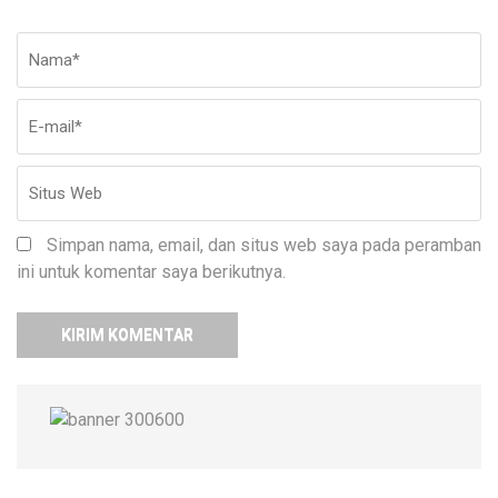
Nama
*
E-
Si
ma
W
Simpan nama, email, dan situs web saya pada peramban
ini untuk komentar saya berikutnya.