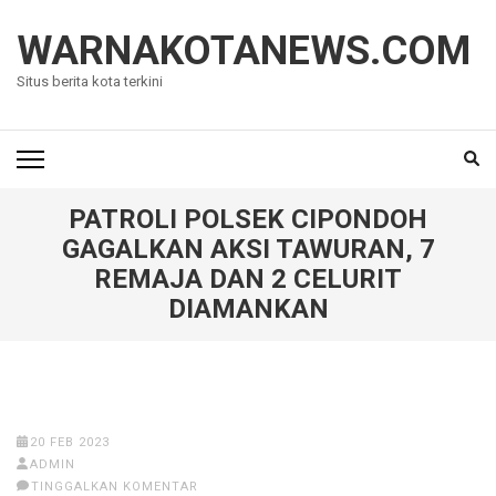
Lompat
ke
WARNAKOTANEWS.COM
konten
Situs berita kota terkini
(Tekan
Enter)
PATROLI POLSEK CIPONDOH
GAGALKAN AKSI TAWURAN, 7
REMAJA DAN 2 CELURIT
DIAMANKAN
20 FEB 2023
ADMIN
TINGGALKAN KOMENTAR