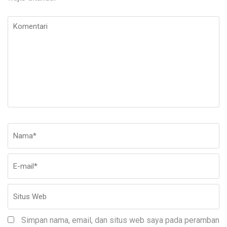
Komentari
Nama
*
E-
Si
ma
W
Simpan nama, email, dan situs web saya pada peramban