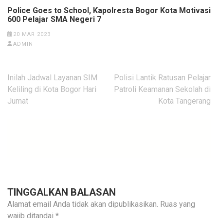
Police Goes to School, Kapolresta Bogor Kota Motivasi
600 Pelajar SMA Negeri 7
20 MAR 2023
ADMIN
Navigasi
Inilah Jadwal Layanan SIM
Polisi Lantik Ratusan Pelajar
pos
Keliling di Kota Bogor Hari
Patroli Keamanan Sekolah di
Jumat
Kota Tangerang
TINGGALKAN BALASAN
Alamat email Anda tidak akan dipublikasikan.
Ruas yang
wajib ditandai
*