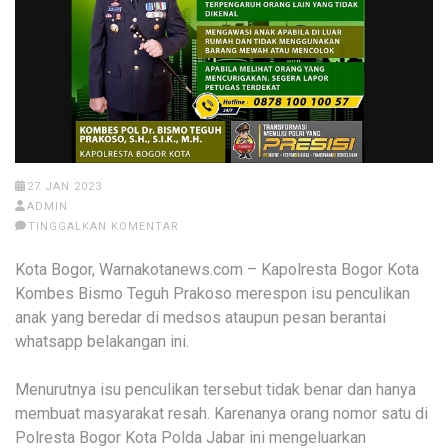
27 JAN 2023
ADMIN
TINGGALKAN KOMENTAR
Kota Bogor, Warnakotanews.com – Kapolresta Bogor Kota
Kombes Bismo Teguh Prakoso merespon isu penculikan
anak yang beredar di medsos ataupun pesan berantai
whatsapp belakangan ini.
Menurutnya isu penculikan tersebut tidak benar dan hanya
membuat masyarakat resah. Karenanya orang nomor satu di
Polresta Bogor Kota Polda Jabar ini mengeluarkan