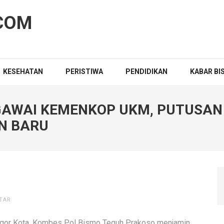
COM
KESEHATAN
PERISTIWA
PENDIDIKAN
KABAR BI
AWAI KEMENKOP UKM, PUTUSAN
N BARU
TAR
ogor Kota, Kombes Pol Bismo Teguh Prakoso menjamin