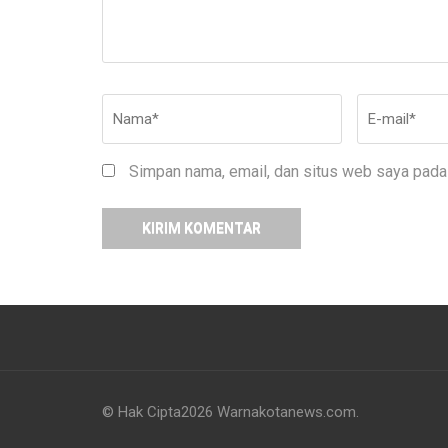
Nama
*
E-
mail
*
Simpan nama, email, dan situs web saya pada 
© Hak Cipta2026
Warnakotanews.com
.