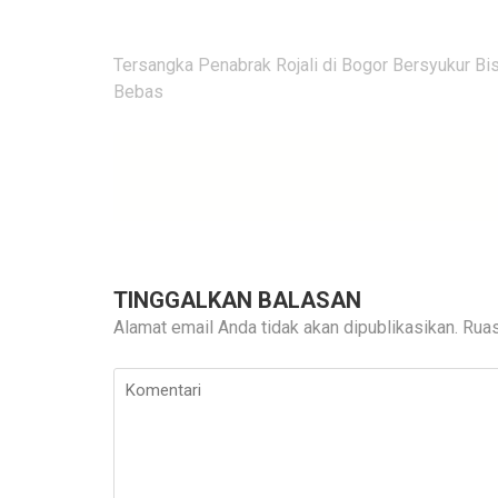
Navigasi
Tersangka Penabrak Rojali di Bogor Bersyukur Bi
pos
Bebas
TINGGALKAN BALASAN
Alamat email Anda tidak akan dipublikasikan.
Ruas
Komentari