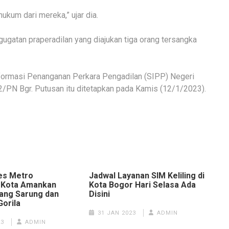
ukum dari mereka,” ujar dia.
ugatan praperadilan yang diajukan tiga orang tersangka
Informasi Penanganan Perkara Pengadilan (SIPP) Negeri
/PN Bgr. Putusan itu ditetapkan pada Kamis (12/1/2023).
res Metro
Jadwal Layanan SIM Keliling di
 Kota Amankan
Kota Bogor Hari Selasa Ada
ang Sarung dan
Disini
orila
31 JAN 2023
ADMIN
23
ADMIN