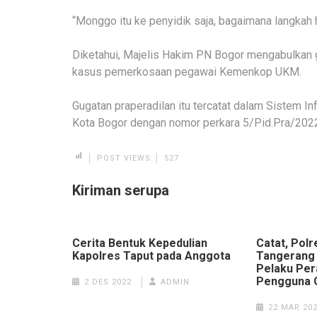
“Monggo itu ke penyidik saja, bagaimana langkah h
Diketahui, Majelis Hakim PN Bogor mengabulkan g
kasus pemerkosaan pegawai Kemenkop UKM.
Gugatan praperadilan itu tercatat dalam Sistem 
Kota Bogor dengan nomor perkara 5/Pid.Pra/2022
POST VIEWS:
527
Kiriman serupa
Cerita Bentuk Kepedulian
Catat, Pol
Kapolres Taput pada Anggota
Tangerang
Pelaku Per
Pengguna G
2 DES 2022
ADMIN
22 MAR 20