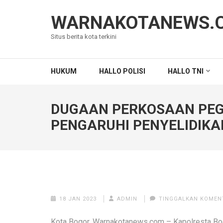
Lompat
ke
WARNAKOTANEWS.
konten
Situs berita kota terkini
(Tekan
Enter)
HUKUM
HALLO POLISI
HALLO TNI
DUGAAN PERKOSAAN PEG
PENGARUHI PENYELIDIKA
18 JAN 2023
ADMIN
TINGGALKAN KOMEN
Kota Bogor, Warnakotanews.com – Kapolresta B