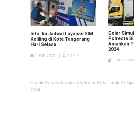
Gelar Simu
Info, Ini Jadwal Layanan SIM
Polresta Si
Keliling di Kota Tangerang
Amankan Pi
Hari Selasa
2024
7 FEB 2023
ADMIN
6 AGU 2024
Navigasi
Simak Pesan Kapolresta Bogor Kota Untuk Pelaja
pos
SMA