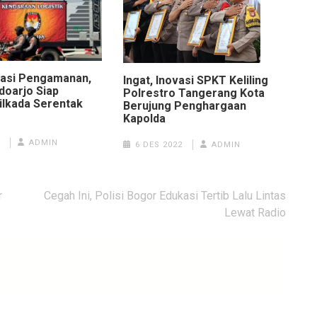
lasi Pengamanan,
Ingat, Inovasi SPKT Keliling
doarjo Siap
Polrestro Tangerang Kota
lkada Serentak
Berujung Penghargaan
Kapolda
ADMIN
6 DES 2022
ADMIN
r
Cegah Ini, Polisi Bogor Edukasi Tertib Lalu Lintas
Lewat Radio