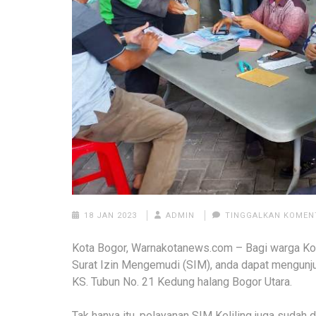
18 JAN 2023
ADMIN
TINGGALKAN KOMEN
Kota Bogor, Warnakotanews.com – Bagi warga Kot
Surat Izin Mengemudi (SIM), anda dapat mengunju
KS. Tubun No. 21 Kedung halang Bogor Utara.
Tak hanya itu, pelayanan SIM Keliling juga sudah 