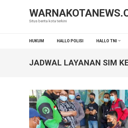
Lompat
ke
WARNAKOTANEWS.
konten
Situs berita kota terkini
(Tekan
Enter)
HUKUM
HALLO POLISI
HALLO TNI
JADWAL LAYANAN SIM KE