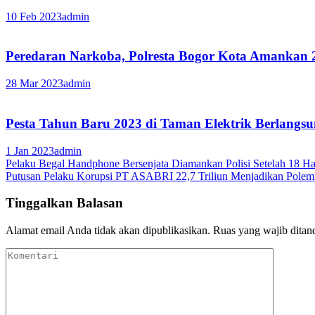
10 Feb 2023
admin
Peredaran Narkoba, Polresta Bogor Kota Amankan 
28 Mar 2023
admin
Pesta Tahun Baru 2023 di Taman Elektrik Berlangs
1 Jan 2023
admin
Navigasi
Pelaku Begal Handphone Bersenjata Diamankan Polisi Setelah 18 Ha
Putusan Pelaku Korupsi PT ASABRI 22,7 Triliun Menjadikan Pole
pos
Tinggalkan Balasan
Alamat email Anda tidak akan dipublikasikan.
Ruas yang wajib ditan
Komentari