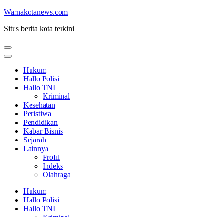
Lompat
Warnakotanews.com
ke
Situs berita kota terkini
konten
(Tekan
Enter)
Hukum
Hallo Polisi
Hallo TNI
Kriminal
Kesehatan
Peristiwa
Pendidikan
Kabar Bisnis
Sejarah
Lainnya
Profil
Indeks
Olahraga
Hukum
Hallo Polisi
Hallo TNI