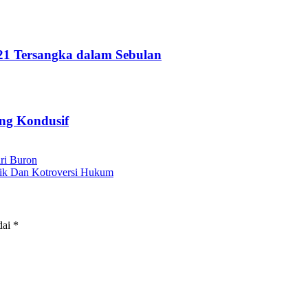
21 Tersangka dalam Sebulan
ung Kondusif
ri Buron
mik Dan Kotroversi Hukum
dai
*