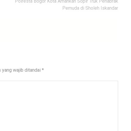
Polresta Bogor Kota Amankan Sopir Truk Penabrak
Pemuda di Sholeh Iskandar
 yang wajib ditandai
*