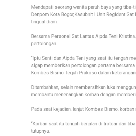
Mendapati seorang wanita paruh baya yang tiba-tib
Denpom Kota Bogor,Kasubnit I Unit Regident Sat L
tinggal diam.
Bersama Personel Sat Lantas Aipda Teni Kristin
pertolongan.
“Iptu Santi dan Aipda Teni yang saat itu tengah me
sigap memberikan pertolongan pertama bersama m
Kombes Bismo Teguh Prakoso dalam keterangann
Ditambahkan, selain membersihkan luka menggunak
membantu menenangkan korban dengan memberika
Pada saat kejadian, lanjut Kombes Bismo, korban m
“Korban saat itu tengah berjalan di trotoar dan tib
tutupnya.