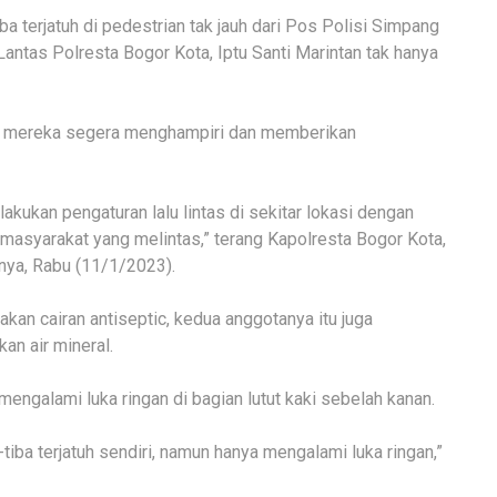
a terjatuh di pedestrian tak jauh dari Pos Polisi Simpang
antas Polresta Bogor Kota, Iptu Santi Marintan tak hanya
a, mereka segera menghampiri dan memberikan
lakukan pengaturan lalu lintas di sekitar lokasi dengan
asyarakat yang melintas,” terang Kapolresta Bogor Kota,
ya, Rabu (11/1/2023).
an cairan antiseptic, kedua anggotanya itu juga
n air mineral.
engalami luka ringan di bagian lutut kaki sebelah kanan.
a-tiba terjatuh sendiri, namun hanya mengalami luka ringan,”