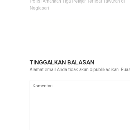
Navigasi
Polisi Amankan Tiga Pelajar Terlibat Tawuran di
pos
Neglasari
TINGGALKAN BALASAN
Alamat email Anda tidak akan dipublikasikan.
Ruas
Komentari