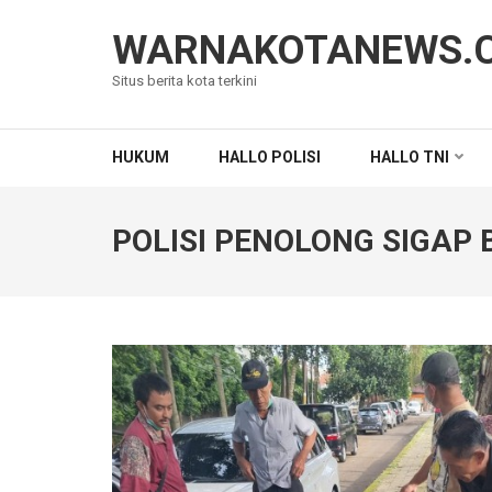
Lompat
ke
WARNAKOTANEWS.
konten
Situs berita kota terkini
(Tekan
Enter)
HUKUM
HALLO POLISI
HALLO TNI
POLISI PENOLONG SIGAP