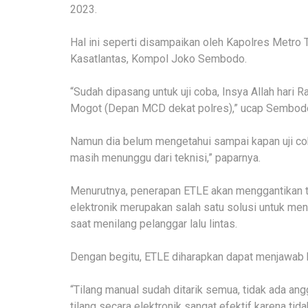
2023.
Hal ini seperti disampaikan oleh Kapolres Metr
Kasatlantas, Kompol Joko Sembodo.
“Sudah dipasang untuk uji coba, Insya Allah hari 
Mogot (Depan MCD dekat polres),” ucap Sembodo
Namun dia belum mengetahui sampai kapan uji coba
masih menunggu dari teknisi,” paparnya.
Menurutnya, penerapan ETLE akan menggantikan ti
elektronik merupakan salah satu solusi untuk meng
saat menilang pelanggar lalu lintas.
Dengan begitu, ETLE diharapkan dapat menjawab k
“Tilang manual sudah ditarik semua, tidak ada an
tilang secara elektronik sangat efektif karena ti