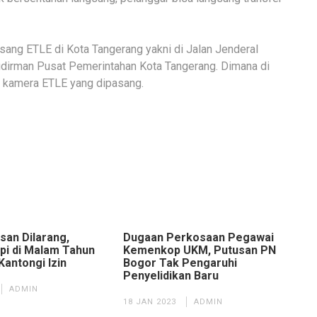
asang ETLE di Kota Tangerang yakni di Jalan Jenderal
udirman Pusat Pemerintahan Kota Tangerang. Dimana di
it kamera ETLE yang dipasang.
san Dilarang,
Dugaan Perkosaan Pegawai
i di Malam Tahun
Kemenkop UKM, Putusan PN
Kantongi Izin
Bogor Tak Pengaruhi
Penyelidikan Baru
ADMIN
18 JAN 2023
ADMIN