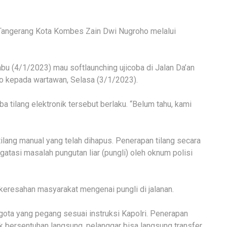
o Tangerang Kota Kombes Zain Dwi Nugroho melalui
Rabu (4/1/2023) mau softlaunching ujicoba di Jalan Da’an
 kepada wartawan, Selasa (3/1/2023).
 tilang elektronik tersebut berlaku. “Belum tahu, kami
lang manual yang telah dihapus. Penerapan tilang secara
atasi masalah pungutan liar (pungli) oleh oknum polisi
eresahan masyarakat mengenai pungli di jalanan.
ggota yang pegang sesuai instruksi Kapolri. Penerapan
dak bersentuhan langsung, pelanggar bisa langsung transfer