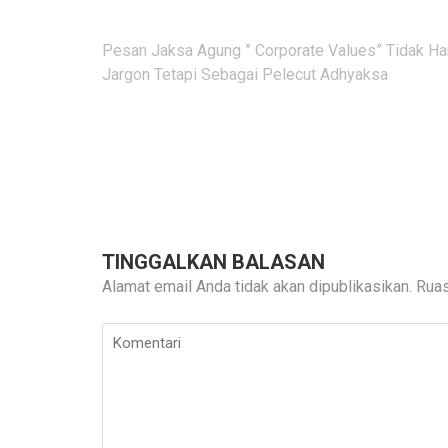
Navigasi
Pesan Jaksa Agung ” Corporate Values” Tidak Ha
pos
Jargon Tetapi Sebagai Pelecut Adhyaksa
TINGGALKAN BALASAN
Alamat email Anda tidak akan dipublikasikan.
Ruas
Komentari