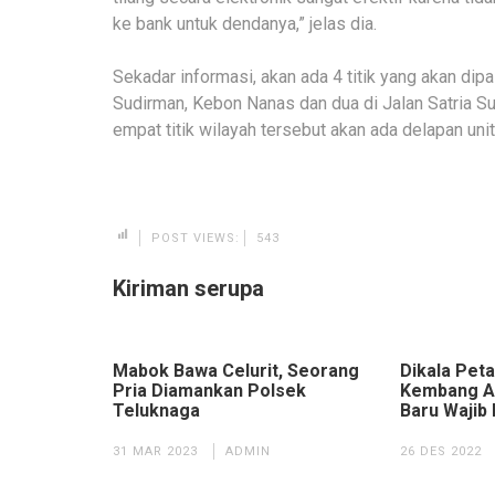
ke bank untuk dendanya,” jelas dia.
Sekadar informasi, akan ada 4 titik yang akan dip
Sudirman, Kebon Nanas dan dua di Jalan Satria S
empat titik wilayah tersebut akan ada delapan un
POST VIEWS:
543
Kiriman serupa
Mabok Bawa Celurit, Seorang
Dikala Peta
Pria Diamankan Polsek
Kembang Ap
Teluknaga
Baru Wajib 
31 MAR 2023
ADMIN
26 DES 2022