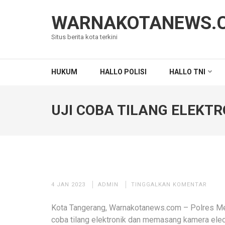
Lompat
ke
WARNAKOTANEWS.
konten
Situs berita kota terkini
(Tekan
Enter)
HUKUM
HALLO POLISI
HALLO TNI
UJI COBA TILANG ELEKTRO
4 JAN 2023
ADMIN
TINGGALKAN KOMENTAR
Kota Tangerang, Warnakotanews.com – Polres Met
coba tilang elektronik dan memasang kamera electr