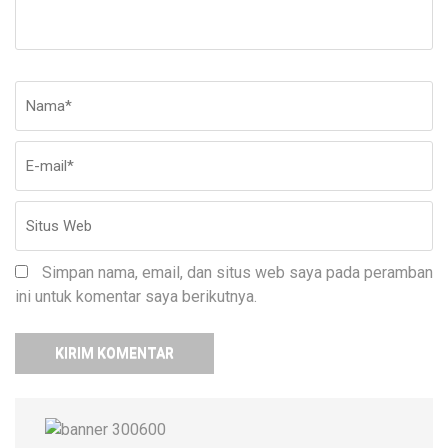
Nama
*
E-
Si
ma
W
Simpan nama, email, dan situs web saya pada peramban
ini untuk komentar saya berikutnya.