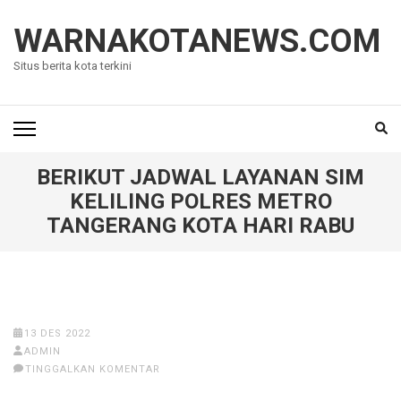
Lompat
ke
WARNAKOTANEWS.COM
konten
Situs berita kota terkini
(Tekan
Enter)
BERIKUT JADWAL LAYANAN SIM
KELILING POLRES METRO
TANGERANG KOTA HARI RABU
13 DES 2022
ADMIN
TINGGALKAN KOMENTAR