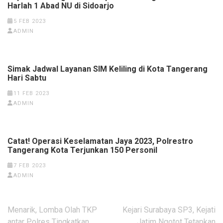
Harlah 1 Abad NU di Sidoarjo
5 FEB 2023
ADMIN
Simak Jadwal Layanan SIM Keliling di Kota Tangerang
Hari Sabtu
11 FEB 2023
ADMIN
Catat! Operasi Keselamatan Jaya 2023, Polrestro
Tangerang Kota Terjunkan 150 Personil
7 FEB 2023
ADMIN
Navigasi
Menarik, Lomba Olah TKP
Kejari Surabaya SP3, Kejati
pos
antar Polres Tingkatkan
Jatim Ngotot Tetapkan